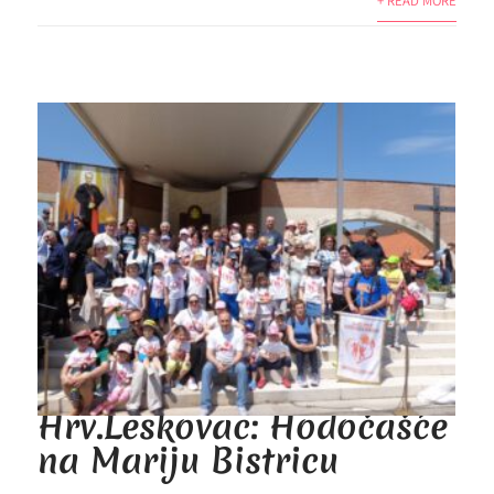
+ READ MORE
Hrv.Leskovac: Hodočašće
na Mariju Bistricu