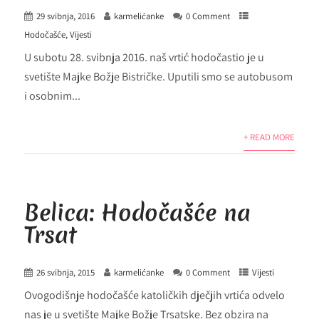
29 svibnja, 2016
karmelićanke
0 Comment
Hodočašće
,
Vijesti
U subotu 28. svibnja 2016. naš vrtić hodočastio je u
svetište Majke Božje Bistričke. Uputili smo se autobusom
i osobnim...
+ READ MORE
Belica: Hodočašće na
Trsat
26 svibnja, 2015
karmelićanke
0 Comment
Vijesti
Ovogodišnje hodočašće katoličkih dječjih vrtića odvelo
nas je u svetište Majke Božje Trsatske. Bez obzira na