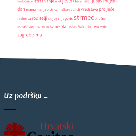
jesen
ljubav
majčin
istrazivanje
ljeto
hodočašće
izlet
lišće
dan
proljeće
Predstava
mama
marija bistrica
maškare
obitelj
strmec
roditelji
snjegović
radionica
snijeg
stručno
sv nikola
uskrs
Valentinovo
usavršavanje
sv. misa
vrtić
zagreb
zima
Uz podršku ...