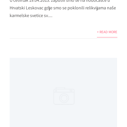
U četvrtak 19.04.2015. zaputili smo se na hodočašće u
Hrvatski Leskovac gdje smo se poklonili relikvijama naše
karmelske svetice sv....
+ READ MORE