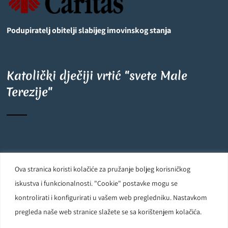
Podupiratelj obitelji slabijeg imovinskog stanja
Katolički dječiji vrtić "svete Male
Terezije"
©
OpenStreetMap
contributors
6
+
−
Ova stranica koristi kolačiće za pružanje boljeg korisničkog
Carmelite Sisters DCJ. Made in Kingdom of God. Since 1891. All
iskustva i funkcionalnosti. "Cookie" postavke mogu se
rights reserved.
kontrolirati i konfigurirati u vašem web pregledniku. Nastavkom
pregleda naše web stranice slažete se sa korištenjem kolačića.
Powered by
D24-Solutions.hr