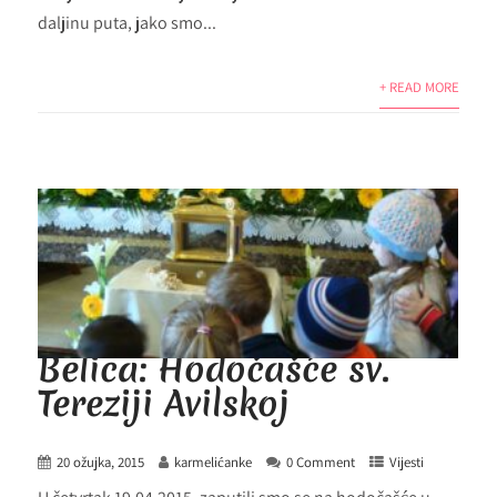
daljinu puta, jako smo...
+ READ MORE
Belica: Hodočašće sv.
Tereziji Avilskoj
20 ožujka, 2015
karmelićanke
0 Comment
Vijesti