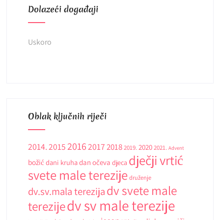
Dolazeći događaji
Uskoro
Oblak ključnih riječi
2016
2014.
2015
2017
2018
2020
2019.
2021.
Advent
dječji vrtić
božić
dani kruha
dan očeva
djeca
svete male terezije
druženje
dv svete male
dv.sv.mala terezija
dv sv male terezije
terezije