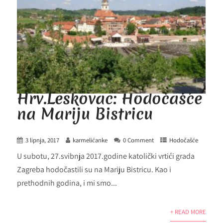
Hrv.Leskovac: Hodočašće
na Mariju Bistricu
3 lipnja, 2017
karmelićanke
0 Comment
Hodočašće
U subotu, 27.svibnja 2017.godine katolički vrtići grada
Zagreba hodočastili su na Mariju Bistricu. Kao i
prethodnih godina, i mi smo...
+ READ MORE