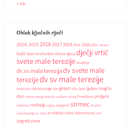
« srp
Oblak ključnih riječi
2016
2014.
2015
2017
2018
2020
2019.
2021.
Advent
dječji vrtić
božić
dani kruha
dan očeva
djeca
svete male terezije
druženje
dv svete male
dv.sv.mala terezija
dv sv male terezije
terezije
jesen
ljubav
majčin
istrazivanje
ljeto
hodočašće
izlet
lišće
dan
proljeće
Predstava
mama
marija bistrica
maškare
obitelj
strmec
roditelji
snjegović
radionica
snijeg
stručno
sv nikola
uskrs
Valentinovo
usavršavanje
sv. misa
vrtić
zagreb
zima