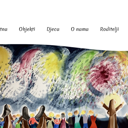
tna
Objekti
Djeca
O nama
Roditelji