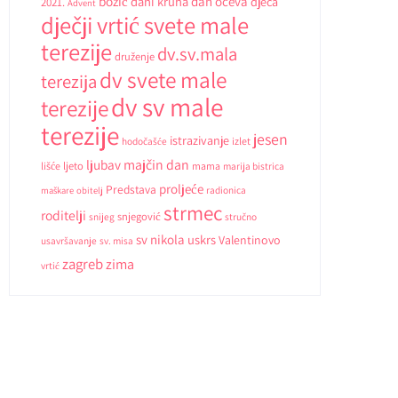
božić
dani kruha
dan očeva
djeca
2021.
Advent
dječji vrtić svete male
terezije
dv.sv.mala
druženje
dv svete male
terezija
dv sv male
terezije
terezije
jesen
istrazivanje
hodočašće
izlet
ljubav
majčin dan
ljeto
lišće
mama
marija bistrica
proljeće
Predstava
radionica
maškare
obitelj
strmec
roditelji
snjegović
snijeg
stručno
sv nikola
uskrs
Valentinovo
usavršavanje
sv. misa
zagreb
zima
vrtić