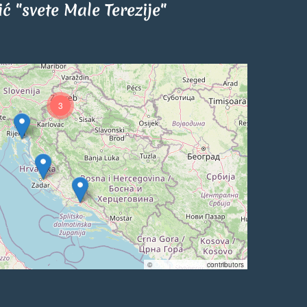
tić "svete Male Terezije"
3
©
OpenStreetMap
contributors