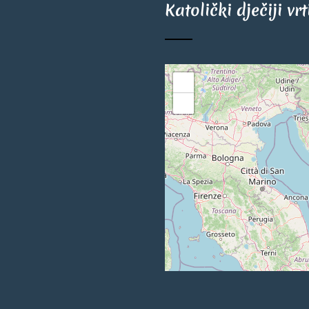
Katolički dječiji vr
+
−