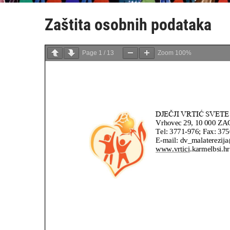
Zaštita osobnih podataka
Page
1
/
13
Zoom
100%