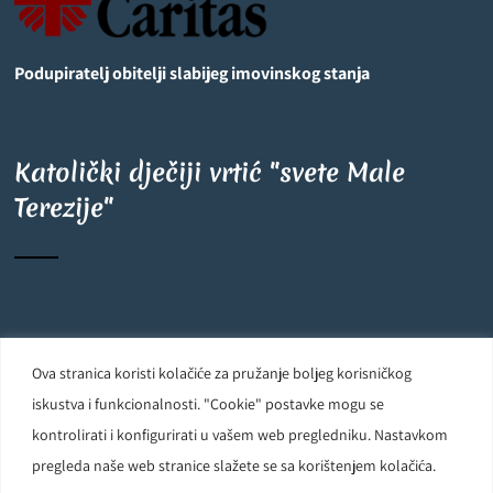
Podupiratelj obitelji slabijeg imovinskog stanja
Katolički dječiji vrtić "svete Male
Terezije"
©
OpenStreetMap
contributors
6
+
−
Ova stranica koristi kolačiće za pružanje boljeg korisničkog
Carmelite Sisters DCJ. Made in Kingdom of God. Since 1891. All
iskustva i funkcionalnosti. "Cookie" postavke mogu se
rights reserved.
kontrolirati i konfigurirati u vašem web pregledniku. Nastavkom
pregleda naše web stranice slažete se sa korištenjem kolačića.