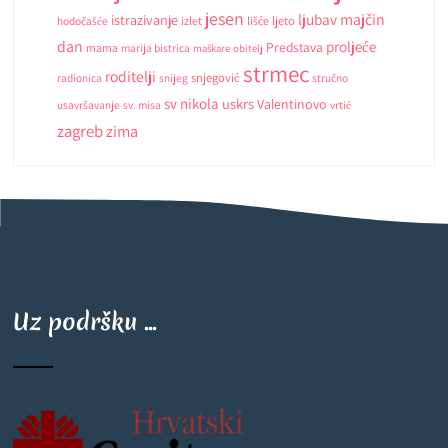
jesen
ljubav
majčin
istrazivanje
ljeto
hodočašće
izlet
lišće
dan
proljeće
Predstava
mama
marija bistrica
maškare
obitelj
strmec
roditelji
snjegović
radionica
snijeg
stručno
sv nikola
uskrs
Valentinovo
usavršavanje
sv. misa
vrtić
zagreb
zima
Uz podršku ...