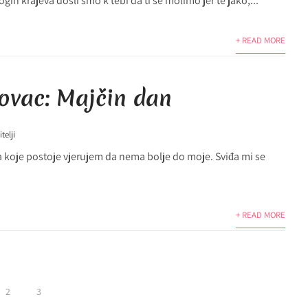
ogih krajeva došli smo k tebi da ti se molimo jer te jako,...
+ READ MORE
kovac: Majčin dan
telji
je postoje vjerujem da nema bolje do moje. Sviđa mi se
+ READ MORE
2
3