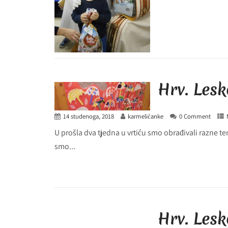
Hrv. Lesk
14 studenoga, 2018
karmelićanke
0 Comment
U prošla dva tjedna u vrtiću smo obrađivali razne t
smo...
Hrv. Les