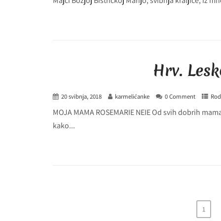
Majci Božjoj Bistričkoj Marijo, svibnja kraljice, iz mn
Hrv. Les
20 svibnja, 2018
karmelićanke
0 Comment
Rodi
MOJA MAMA ROSEMARIE NEIE Od svih dobrih mama ko
kako...
1
Brojevi