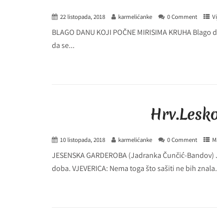
22 listopada, 2018
karmelićanke
0 Comment
Vi
BLAGO DANU KOJI POČNE MIRISIMA KRUHA Blago danu
da se...
Hrv.Lesk
10 listopada, 2018
karmelićanke
0 Comment
Ma
JESENSKA GARDEROBA (Jadranka Čunčić-Bandov) JEŽ:
doba. VJEVERICA: Nema toga što sašiti ne bih znala. 