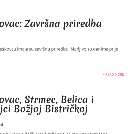
kovac: Završna priredba
i
 Leskovcu imala su završnu priredbu. Marljivo su danima prije
+ READ MORE
ovac, Strmec, Belica i
i Božjoj Bistričkoj
sti