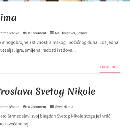
Zima
karmelićanke
0 Comment
Mali kreativci
,
Strmec
le mnogobrojne aktivnosti zimskog i božićnog duha. Još jedna
eselja, igre, smijeha, radosti i radova...
+ READ MORE
Proslava Svetog Nikole
karmelićanke
0 Comment
Sveti Nikola
sto Strmec slavi svoj blagdan Svetog Nikole stoga je i vrtić
o i svečano taj...