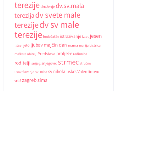
terezije
dv.sv.mala
druženje
dv svete male
terezija
dv sv male
terezije
terezije
jesen
istrazivanje
hodočašće
izlet
ljubav
majčin dan
ljeto
lišće
mama
marija bistrica
proljeće
Predstava
radionica
maškare
obitelj
strmec
roditelji
snjegović
snijeg
stručno
sv nikola
uskrs
Valentinovo
usavršavanje
sv. misa
zagreb
zima
vrtić