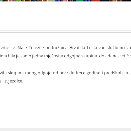
i vrtić sv. Male Terezije podružnica Hrvatski Leskovac službeno 
ma bila je samo jedna mješovita odgojna skupina, dok danas vrtić d
vita skupina ranog odgoja od prve do treće godine i predškolska
e i zvjezdice.