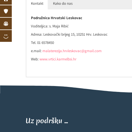
Kontakt
Kako do nas
Podružnica Hrvatski Leskovac
Voditeljica: s. Maja Ribić
Adresa: Leskovački brijeg 15, 10251 Hrv. Leskovac
Tel. 01 6578450
e.mail:
malaterezija.hrvleskovac@gmail.com
Web:
www.vrtici.karmelbsi.hr
[google_map_easy id=”3″]
Uz podršku ...