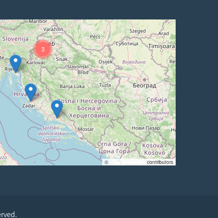
3
©
OpenStreetMap
contributors
erved.