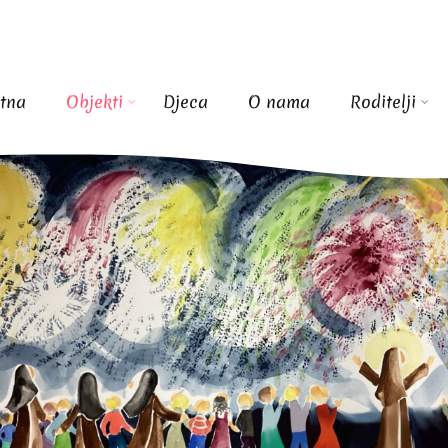
tna
Objekti
Djeca
O nama
Roditelji