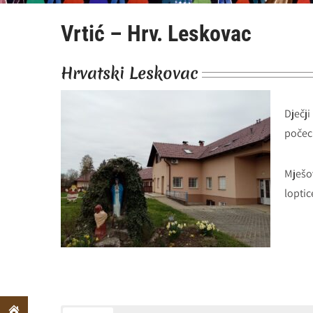
Vrtić – Hrv. Leskovac
Hrvatski Leskovac
Dječj
počeci
Mješo
loptic