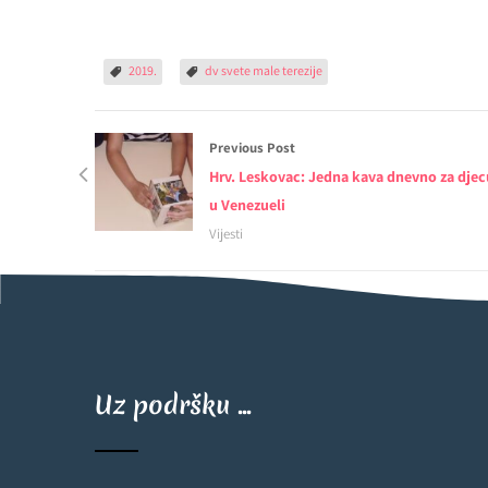
2019.
dv svete male terezije
Previous Post
Hrv. Leskovac: Jedna kava dnevno za djec
u Venezueli
Vijesti
Uz podršku ...