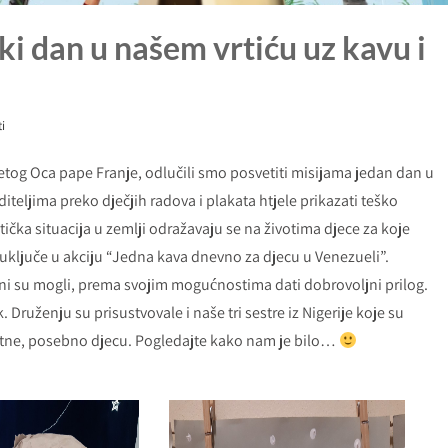
ki dan u našem vrtiću uz kavu i
ti
etog Oca pape Franje, odlučili smo posvetiti misijama jedan dan u
iteljima preko dječjih radova i plakata htjele prikazati teško
itička situacija u zemlji odražavaju se na životima djece za koje
e uključe u akciju “Jedna kava dnevno za djecu u Venezueli”.
 oni su mogli, prema svojim mogućnostima dati dobrovoljni prilog.
. Druženju su prisustvovale i naše tri sestre iz Nigerije koje su
isutne, posebno djecu. Pogledajte kako nam je bilo…