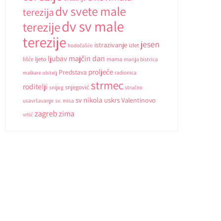
dv svete male
terezija
dv sv male
terezije
terezije
jesen
istrazivanje
hodočašće
izlet
ljubav
majčin dan
ljeto
lišće
mama
marija bistrica
proljeće
Predstava
radionica
maškare
obitelj
strmec
roditelji
snjegović
snijeg
stručno
sv nikola
uskrs
Valentinovo
usavršavanje
sv. misa
zagreb
zima
vrtić