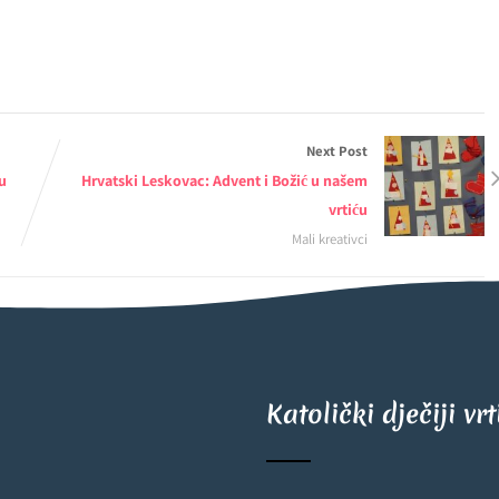
Next Post
u
Hrvatski Leskovac: Advent i Božić u našem
vrtiću
Mali kreativci
Katolički dječiji vr