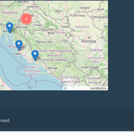
3
©
OpenStreetMap
contributors
erved.