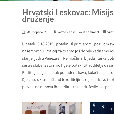
Hrvatski Leskovac: Misijs
druženje
20 listopada, 2019
karmelićanke
0 Comment
Vijes
U petak 18.10.2019., potaknuti primjerom i pozivom sv
našem vrtiću. Poticaj za to smo još dobile kada smo rod
stanje ljudi u Venezueli. Neimaština, bijeda i teška pol
sestre skrbe. Zato smo htjele potaknuti roditelje da s
Roditeljima je u petak ponuđena kava, kolači i sok, a
Djeca su ukrasila štand te roditeljima dijelila kavu i sok
pjevale na njihovu ibo jeziku i tako oduševile sve pr