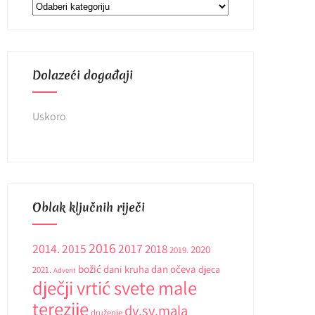
Kategorije
Dolazeći događaji
Uskoro
Oblak ključnih riječi
2016
2014.
2015
2017
2018
2020
2019.
božić
dani kruha
dan očeva
djeca
2021.
Advent
dječji vrtić svete male
terezije
dv.sv.mala
druženje