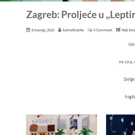
Zagreb: Proljeće u ,,Lepti
8 travnja, 2016
karmelićanke
0 Comment
Mali krea
Ide
ne zna, 
Sletje
hajd