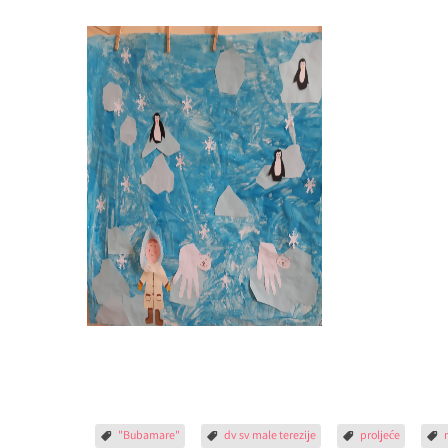
"Bubamare"
dv sv male terezije
proljeće