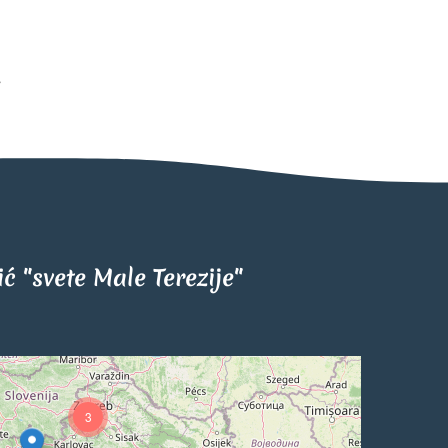
tić "svete Male Terezije"
3