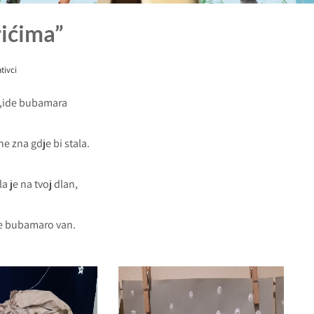
rićima”
tivci
,ide bubamara
ne zna gdje bi stala.
la je na tvoj dlan,
e bubamaro van.