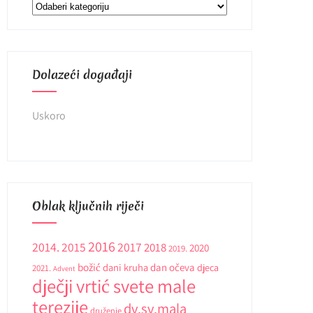
Kategorije
Dolazeći događaji
Uskoro
Oblak ključnih riječi
2016
2014.
2015
2017
2018
2020
2019.
božić
dani kruha
dan očeva
djeca
2021.
Advent
dječji vrtić svete male
terezije
dv.sv.mala
druženje