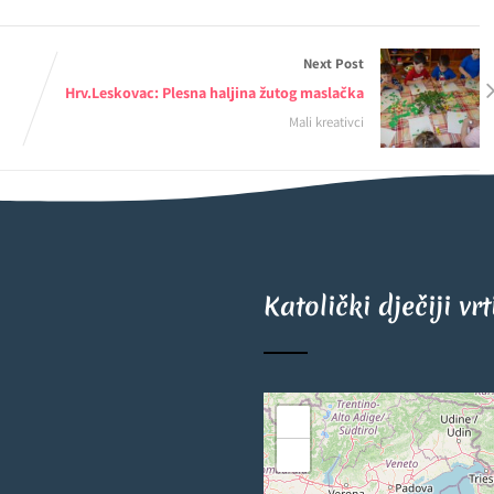
Next Post
Hrv.Leskovac: Plesna haljina žutog maslačka
Mali kreativci
Katolički dječiji vr
+
−