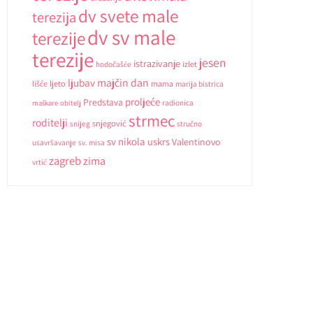
dv svete male
terezija
dv sv male
terezije
terezije
jesen
istrazivanje
hodočašće
izlet
ljubav
majčin dan
ljeto
lišće
mama
marija bistrica
proljeće
Predstava
radionica
maškare
obitelj
strmec
roditelji
snjegović
snijeg
stručno
sv nikola
uskrs
Valentinovo
usavršavanje
sv. misa
zagreb
zima
vrtić