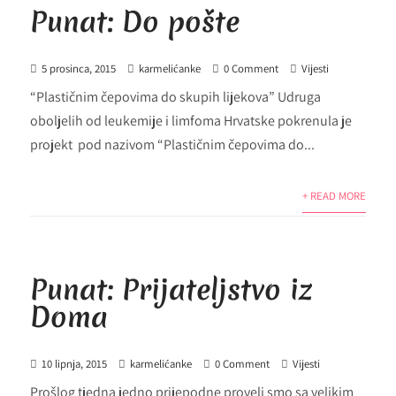
Punat: Do pošte
5 prosinca, 2015
karmelićanke
0 Comment
Vijesti
“Plastičnim čepovima do skupih lijekova” Udruga
oboljelih od leukemije i limfoma Hrvatske pokrenula je
projekt pod nazivom “Plastičnim čepovima do...
+ READ MORE
Punat: Prijateljstvo iz
Doma
10 lipnja, 2015
karmelićanke
0 Comment
Vijesti
Prošlog tjedna jedno prijepodne proveli smo sa velikim