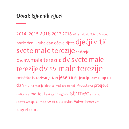
Oblak ključnih riječi
2016
2014.
2015
2017
2018
2020
2019.
2021.
Advent
dječji vrtić
božić
dani kruha
dan očeva
djeca
svete male terezije
druženje
dv svete male
dv.sv.mala terezija
dv sv male terezije
terezije
jesen
ljubav
majčin
istrazivanje
ljeto
hodočašće
izlet
lišće
dan
proljeće
Predstava
mama
marija bistrica
maškare
obitelj
strmec
roditelji
snjegović
radionica
snijeg
stručno
sv nikola
uskrs
Valentinovo
usavršavanje
sv. misa
vrtić
zagreb
zima