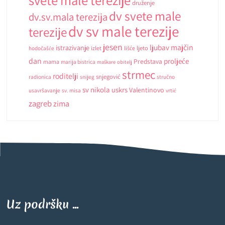
svete male terezije
druženje
dv svete male
dv.sv.mala terezija
dv sv male terezije
terezije
jesen
ljubav
majčin
istrazivanje
ljeto
hodočašće
izlet
lišće
dan
proljeće
Predstava
mama
marija bistrica
maškare
obitelj
strmec
roditelji
snjegović
radionica
snijeg
stručno
sv nikola
uskrs
Valentinovo
usavršavanje
sv. misa
vrtić
zagreb
zima
Uz podršku ...