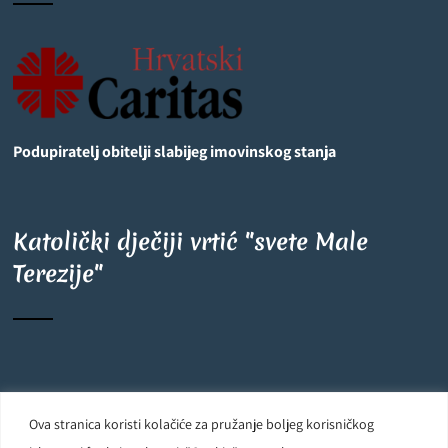
Podupiratelj obitelji slabijeg imovinskog stanja
Katolički dječiji vrtić "svete Male
Terezije"
©
OpenStreetMap
contributors
6
+
−
Ova stranica koristi kolačiće za pružanje boljeg korisničkog
Carmelite Sisters DCJ. Made in Kingdom of God. Since 1891. All