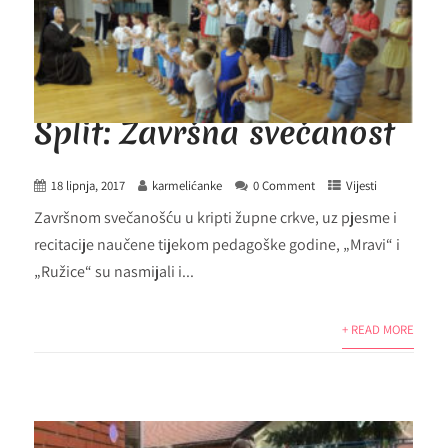
Split: Završna svečanost
18 lipnja, 2017
karmelićanke
0 Comment
Vijesti
Završnom svečanošću u kripti župne crkve, uz pjesme i
recitacije naučene tijekom pedagoške godine, „Mravi“ i
„Ružice“ su nasmijali i...
+ READ MORE