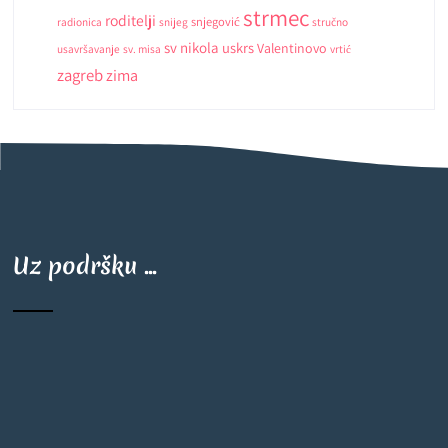
strmec
roditelji
snjegović
radionica
snijeg
stručno
sv nikola
uskrs
Valentinovo
usavršavanje
sv. misa
vrtić
zagreb
zima
Uz podršku ...