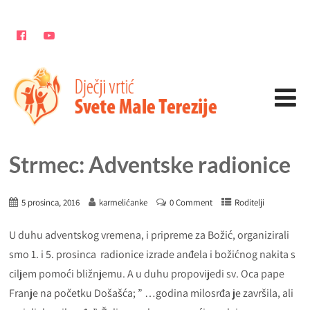
Strmec: Adventske radionice
5 prosinca, 2016
karmelićanke
0 Comment
Roditelji
U duhu adventskog vremena, i pripreme za Božić, organizirali
smo 1. i 5. prosinca radionice izrade anđela i božićnog nakita s
ciljem pomoći bližnjemu. A u duhu propovijedi sv. Oca pape
Franje na početku Došašća; ” …godina milosrđa je završila, ali