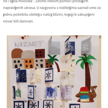
ne i djela milosrđa”. Želimo nekom pomoći prodajom
napravljenih ukrasa. U razgovoru s roditeljima saznali smo za
jednu potrebitu obitelj u našoj blizini, kojoj će sakupljeni
novac biti darovan.