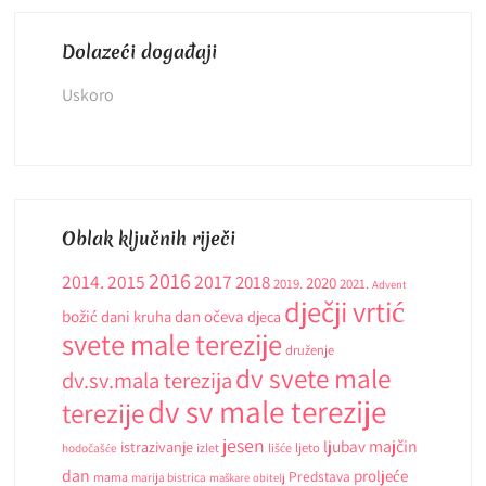
Dolazeći događaji
Uskoro
Oblak ključnih riječi
2016
2014.
2015
2017
2018
2020
2019.
2021.
Advent
dječji vrtić
božić
dani kruha
dan očeva
djeca
svete male terezije
druženje
dv svete male
dv.sv.mala terezija
dv sv male terezije
terezije
jesen
ljubav
majčin
istrazivanje
ljeto
hodočašće
izlet
lišće
dan
proljeće
Predstava
mama
marija bistrica
maškare
obitelj