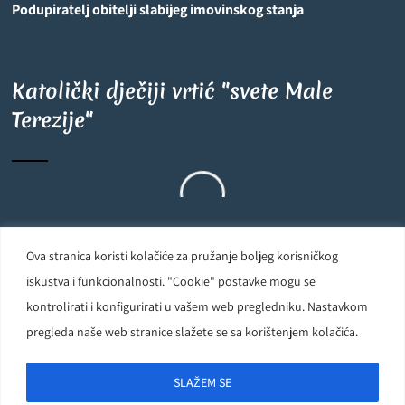
Podupiratelj obitelji slabijeg imovinskog stanja
Katolički dječiji vrtić "svete Male
Terezije"
Ova stranica koristi kolačiće za pružanje boljeg korisničkog
Carmelite Sisters DCJ. Made in Kingdom of God. Since 1891. All
iskustva i funkcionalnosti. "Cookie" postavke mogu se
rights reserved.
kontrolirati i konfigurirati u vašem web pregledniku. Nastavkom
pregleda naše web stranice slažete se sa korištenjem kolačića.
Powered by
D24-Solutions.hr
SLAŽEM SE