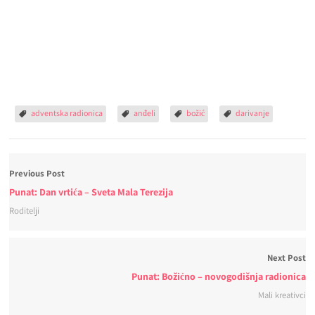
adventska radionica
anđeli
božić
darivanje
Previous Post
Punat: Dan vrtića – Sveta Mala Terezija
Roditelji
Next Post
Punat: Božićno – novogodišnja radionica
Mali kreativci