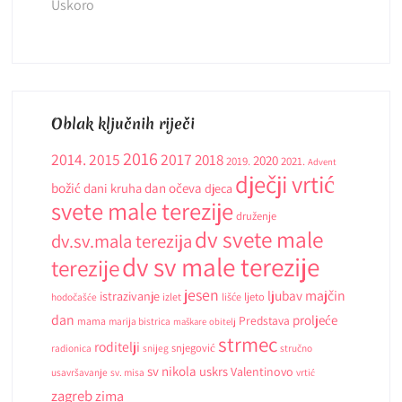
Uskoro
Oblak ključnih riječi
2016
2014.
2015
2017
2018
2020
2019.
2021.
Advent
dječji vrtić
božić
dani kruha
dan očeva
djeca
svete male terezije
druženje
dv svete male
dv.sv.mala terezija
dv sv male terezije
terezije
jesen
ljubav
majčin
istrazivanje
ljeto
hodočašće
izlet
lišće
dan
proljeće
Predstava
mama
marija bistrica
maškare
obitelj
strmec
roditelji
snjegović
radionica
snijeg
stručno
sv nikola
uskrs
Valentinovo
usavršavanje
sv. misa
vrtić
zagreb
zima