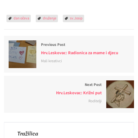
dan očeva
druženje
sv.Josip
Previous Post
Hrv.Leskovac: Radionica za mame i djecu
Mali kreativci
Next Post
Hrv.Leskovac: Križni put
Roditelji
Tražilica