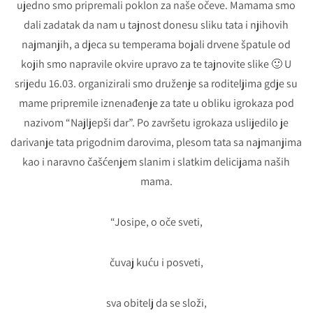
ujedno smo pripremali poklon za naše očeve. Mamama smo
dali zadatak da nam u tajnost donesu sliku tata i njihovih
najmanjih, a djeca su temperama bojali drvene špatule od
kojih smo napravile okvire upravo za te tajnovite slike 🙂 U
srijedu 16.03. organizirali smo druženje sa roditeljima gdje su
mame pripremile iznenađenje za tate u obliku igrokaza pod
nazivom “Najljepši dar”. Po završetu igrokaza uslijedilo je
darivanje tata prigodnim darovima, plesom tata sa najmanjima
kao i naravno čašćenjem slanim i slatkim delicijama naših
mama.
“Josipe, o oče sveti,
čuvaj kuću i posveti,
sva obitelj da se složi,