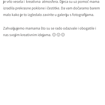
je vrlo vesela i kreativna atmosfera. Djeca su uz pomoć mama
izradila prekrasne poklone i čestitke. Da vam dočaramo barem
malo kako je to izgledalo zavirite u galeriju s fotografijama.
Zahvaljujemo mamama što su se rado odazvale i obogatile i
nas svojim kreativnim idejama. 🙂 🙂 🙂