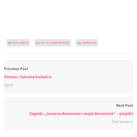
dan očeva
dv.sv.mala terezija
radionica
Previous Post
Strmec: Uskrsne košarice
Vijesti
Next Post
Zagreb: ,,Isusova domovina i moja domovina” – projekt
Mali kreativci