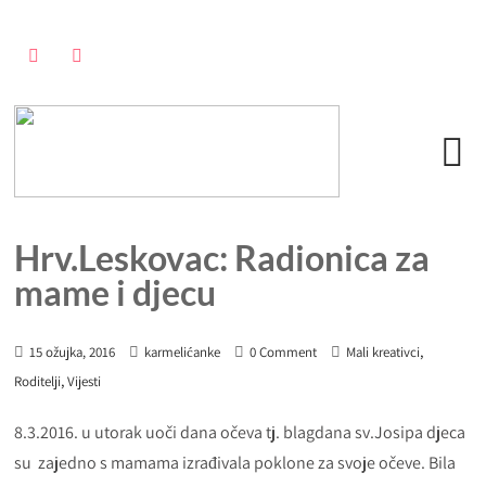
Hrv.Leskovac: Radionica za
mame i djecu
,
15 ožujka, 2016
karmelićanke
0 Comment
Mali kreativci
,
Roditelji
Vijesti
8.3.2016. u utorak uoči dana očeva tj. blagdana sv.Josipa djeca
su zajedno s mamama izrađivala poklone za svoje očeve. Bila