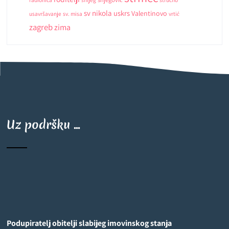
sv nikola
uskrs
Valentinovo
usavršavanje
sv. misa
vrtić
zagreb
zima
Uz podršku ...
Podupiratelj obitelji slabijeg imovinskog stanja