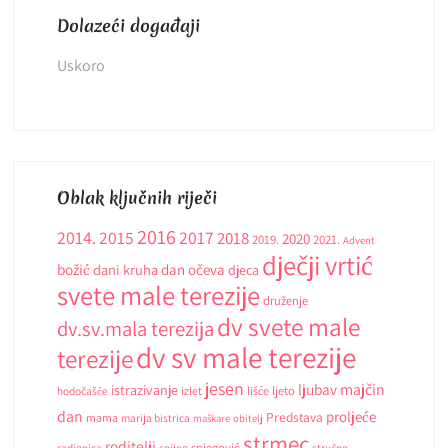
Dolazeći događaji
Uskoro
Oblak ključnih riječi
2016
2014.
2015
2017
2018
2020
2019.
2021.
Advent
dječji vrtić
božić
dani kruha
dan očeva
djeca
svete male terezije
druženje
dv svete male
dv.sv.mala terezija
dv sv male terezije
terezije
jesen
ljubav
majčin
istrazivanje
ljeto
hodočašće
izlet
lišće
dan
proljeće
Predstava
mama
marija bistrica
maškare
obitelj
strmec
roditelji
snjegović
radionica
snijeg
stručno