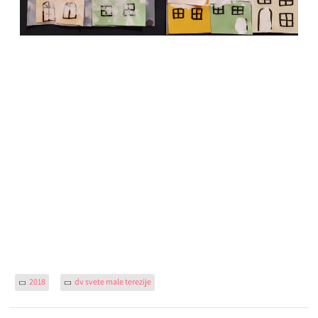
2018
dv svete male terezije