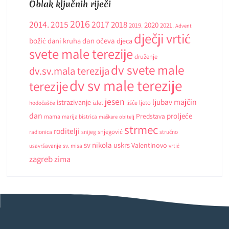
Oblak ključnih riječi
2016
2014.
2015
2017
2018
2020
2019.
2021.
Advent
dječji vrtić
božić
dani kruha
dan očeva
djeca
svete male terezije
druženje
dv svete male
dv.sv.mala terezija
dv sv male terezije
terezije
jesen
ljubav
majčin
istrazivanje
ljeto
hodočašće
izlet
lišće
dan
proljeće
Predstava
mama
marija bistrica
maškare
obitelj
strmec
roditelji
snjegović
radionica
snijeg
stručno
sv nikola
uskrs
Valentinovo
usavršavanje
sv. misa
vrtić
zagreb
zima