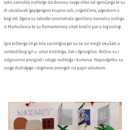
tako zamolila roditelje da donesu svoje slike od vjenčanja te su
ih ukrašavali ljepljenjem krupne soli, cvijetićima, pijeskom u
boji itd. Djeca su također promatrala vjenčanu narodnu nošnju
iz Markuševca te su flomasterima crtali bračni par u toj nošnji.
Igra krštenja im je bila zanimljiva jer su se svi mogli okušati u
simboličkoj igri u ulozi krstitelja, čak i djevojčice. Brižno su i
odgovorno proigrali i uloge roditelja i kumova. Naposljetku su
svoje doživljaje i dojmove prenijeli na papir olovkom.