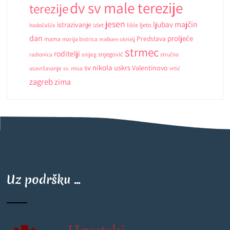
dv sv male terezije
terezije
jesen
ljubav
majčin
istrazivanje
ljeto
hodočašće
izlet
lišće
dan
proljeće
Predstava
mama
marija bistrica
maškare
obitelj
strmec
roditelji
snjegović
radionica
snijeg
stručno
sv nikola
uskrs
Valentinovo
usavršavanje
sv. misa
vrtić
zagreb
zima
Uz podršku ...