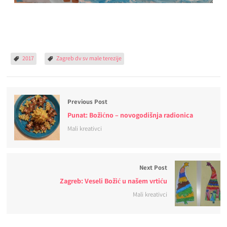
2017
Zagreb dv sv male terezije
Previous Post
Punat: Božićno – novogodišnja radionica
Mali kreativci
Next Post
Zagreb: Veseli Božić u našem vrtiću
Mali kreativci