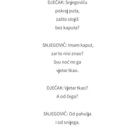
DJEČAK: Snjegoviću
pokraj puta,
zašto stojiš
bez kaputa?
SNJEGOVIĆ: Imam kaput,
zar to nisi znao?
Svu noć mi ga
vjetar tkao.
DJEČAK: Vjetar tkao?
A od čega?
SNJEGOVIĆ: Od pahulja
i od snijega.