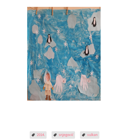
2014.
snjegović
vulkan