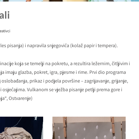
ali
eativci
les pisanja) i napravila snjegovića (kolaž papir i tempera).
acije koja se temelji na pokretu, a rezultira ležernim, čitljivim i
 imaju glazba, pokret, igra, pjesme i rime. Prvi dio programa
oslobađanja, prikaz i podjela površine – zagrijavanje, grijanje,
u i osjećajima. Vulkanom se vježba pisanje petlji prema gore i
ja“, Ostvarenje)