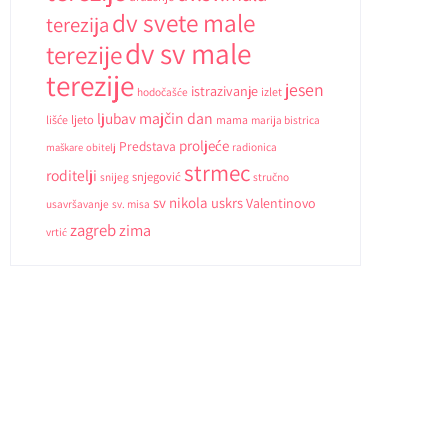
dv svete male
terezija
dv sv male
terezije
terezije
jesen
istrazivanje
hodočašće
izlet
ljubav
majčin dan
ljeto
lišće
mama
marija bistrica
proljeće
Predstava
radionica
maškare
obitelj
strmec
roditelji
snjegović
snijeg
stručno
sv nikola
uskrs
Valentinovo
usavršavanje
sv. misa
zagreb
zima
vrtić