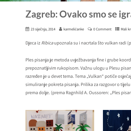
Zagreb: Ovako smo se igr
23 siječnja, 2014
karmelićanke
0 Comment
Mali kr
Djeca iz
Ribica
upoznala su i nacrtala što vulkan radi (p
Ples pisanja je metoda uvježbavanja fine i grube koordin
prepoznatljivim rukopisom. Važnu ulogu u Plesu pisanja
razređen je u devet tema. Tema „Vulkan“ potiče osjećaj 
simuliranje pokreta pisanja. Prilika za razgovor o tijel
prema dolje. (prema Ragnhild A. Oussoren: „Ples pisan