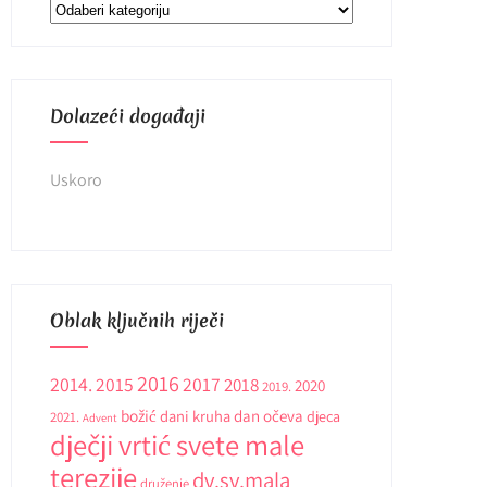
Kategorije
Dolazeći događaji
Uskoro
Oblak ključnih riječi
2016
2014.
2015
2017
2018
2020
2019.
božić
dani kruha
dan očeva
djeca
2021.
Advent
dječji vrtić svete male
terezije
dv.sv.mala
druženje