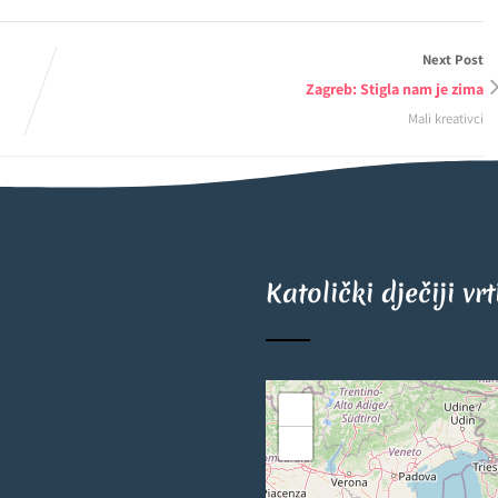
Next Post
Zagreb: Stigla nam je zima
Mali kreativci
Katolički dječiji vr
+
−