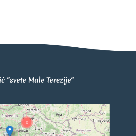
tić "svete Male Terezije"
3