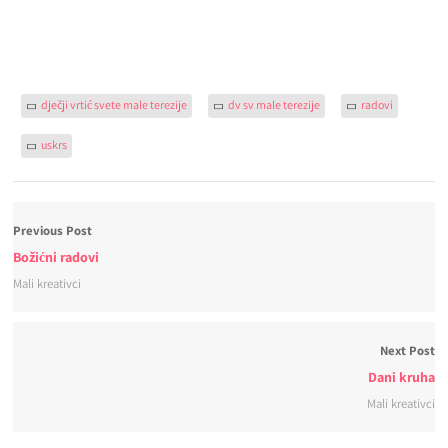
dječji vrtić svete male terezije
dv sv male terezije
radovi
uskrs
Previous Post
Božićni radovi
Mali kreativci
Next Post
Dani kruha
Mali kreativci