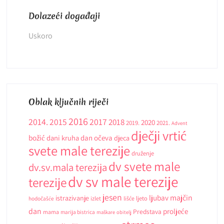
Dolazeći događaji
Uskoro
Oblak ključnih riječi
2016
2014.
2015
2017
2018
2020
2019.
2021.
Advent
dječji vrtić
božić
dani kruha
dan očeva
djeca
svete male terezije
druženje
dv svete male
dv.sv.mala terezija
dv sv male terezije
terezije
jesen
ljubav
majčin
istrazivanje
ljeto
hodočašće
izlet
lišće
dan
proljeće
Predstava
mama
marija bistrica
maškare
obitelj