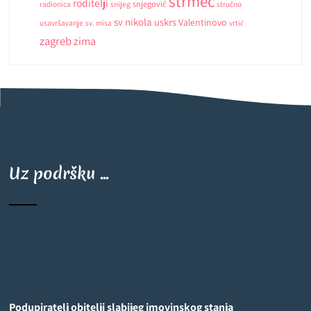
strmec
roditelji
snjegović
radionica
snijeg
stručno
sv nikola
uskrs
Valentinovo
usavršavanje
sv. misa
vrtić
zagreb
zima
Uz podršku ...
Podupiratelj obitelji slabijeg imovinskog stanja