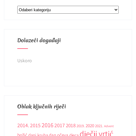
Kategorije
Dolazeći događaji
Uskoro
Oblak ključnih riječi
2016
2014.
2015
2017
2018
2020
2019.
2021.
Advent
dječji vrtić
božić
dani kruha
dan očeva
djeca