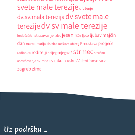
svete male terezije
druženje
dv svete male
dv.sv.mala terezija
dv sv male terezije
terezije
jesen
ljubav
majčin
istrazivanje
ljeto
hodočašće
izlet
lišće
dan
proljeće
Predstava
mama
marija bistrica
maškare
obitelj
strmec
roditelji
snjegović
radionica
snijeg
stručno
sv nikola
uskrs
Valentinovo
usavršavanje
sv. misa
vrtić
zagreb
zima
Uz podršku ...