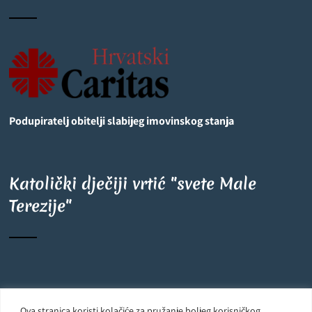
Podupiratelj obitelji slabijeg imovinskog stanja
Katolički dječiji vrtić "svete Male
Terezije"
©
OpenStreetMap
contributors
6
+
−
Ova stranica koristi kolačiće za pružanje boljeg korisničkog