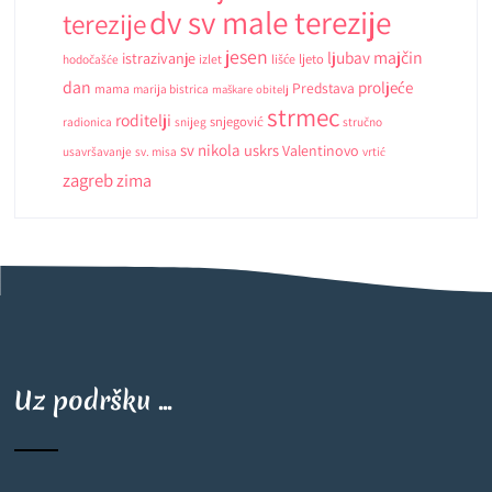
dv sv male terezije
terezije
jesen
ljubav
majčin
istrazivanje
ljeto
hodočašće
izlet
lišće
dan
proljeće
Predstava
mama
marija bistrica
maškare
obitelj
strmec
roditelji
snjegović
radionica
snijeg
stručno
sv nikola
uskrs
Valentinovo
usavršavanje
sv. misa
vrtić
zagreb
zima
Uz podršku ...