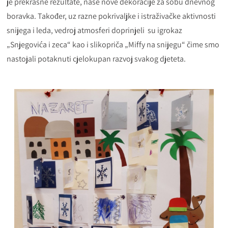
je prekrasne rezultate, naše nove dekoracije za sobu dnevnog
boravka. Također, uz razne pokrivaljke i istraživačke aktivnosti
snijega i leda, vedroj atmosferi doprinjeli su igrokaz
„Snjegovića i zeca“ kao i slikopriča „Miffy na snijegu“ čime smo
nastojali potaknuti cjelokupan razvoj svakog djeteta.