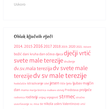
Uskoro
Oblak ključnih riječi
2016
2014.
2015
2017
2018
2020
2019.
2021.
Advent
dječji vrtić
božić
dani kruha
dan očeva
djeca
svete male terezije
druženje
dv svete male
dv.sv.mala terezija
dv sv male terezije
terezije
jesen
ljubav
majčin
istrazivanje
ljeto
hodočašće
izlet
lišće
dan
proljeće
Predstava
mama
marija bistrica
maškare
obitelj
strmec
roditelji
snjegović
radionica
snijeg
stručno
sv nikola
uskrs
Valentinovo
usavršavanje
sv. misa
vrtić