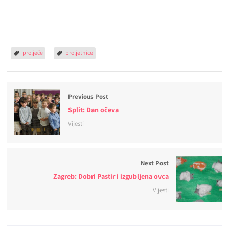
proljeće
proljetnice
Previous Post
Split: Dan očeva
Vijesti
Next Post
Zagreb: Dobri Pastir i izgubljena ovca
Vijesti