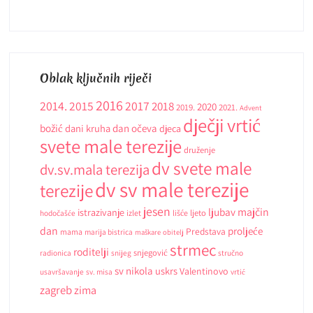
Oblak ključnih riječi
2016
2014.
2015
2017
2018
2020
2019.
2021.
Advent
dječji vrtić
božić
dani kruha
dan očeva
djeca
svete male terezije
druženje
dv svete male
dv.sv.mala terezija
dv sv male terezije
terezije
jesen
ljubav
majčin
istrazivanje
ljeto
hodočašće
izlet
lišće
dan
proljeće
Predstava
mama
marija bistrica
maškare
obitelj
strmec
roditelji
snjegović
radionica
snijeg
stručno
sv nikola
uskrs
Valentinovo
usavršavanje
sv. misa
vrtić
zagreb
zima