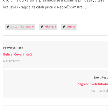
dvorcima od kartona, presvlačili se u kostime princeza , viteza,
kraljeva i kraljica, te čitali priču o Neobičnom Kralju.
dv sv male terezije
krist kralj
strmec
Previous Post
Belica: Čuvari riječi
Mali kreativci
Next Post
Zagreb: Sveti Nikola
Mali kreativci