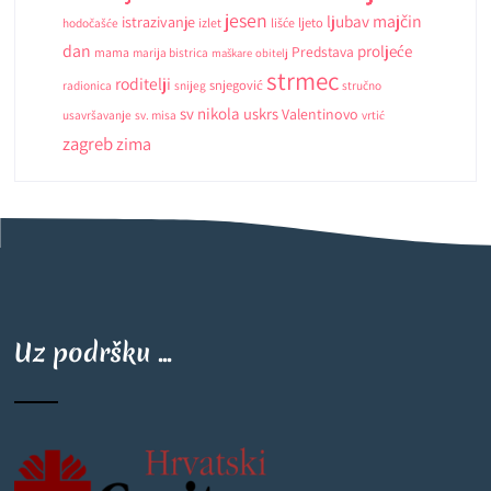
jesen
ljubav
majčin
istrazivanje
ljeto
hodočašće
izlet
lišće
dan
proljeće
Predstava
mama
marija bistrica
maškare
obitelj
strmec
roditelji
snjegović
radionica
snijeg
stručno
sv nikola
uskrs
Valentinovo
usavršavanje
sv. misa
vrtić
zagreb
zima
Uz podršku ...