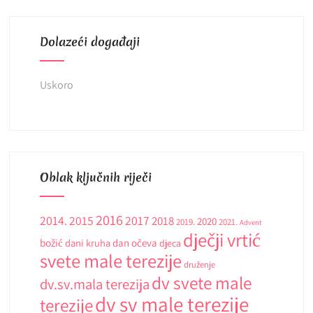
Dolazeći događaji
Uskoro
Oblak ključnih riječi
2016
2014.
2015
2017
2018
2020
2019.
2021.
Advent
dječji vrtić
božić
dani kruha
dan očeva
djeca
svete male terezije
druženje
dv svete male
dv.sv.mala terezija
dv sv male terezije
terezije