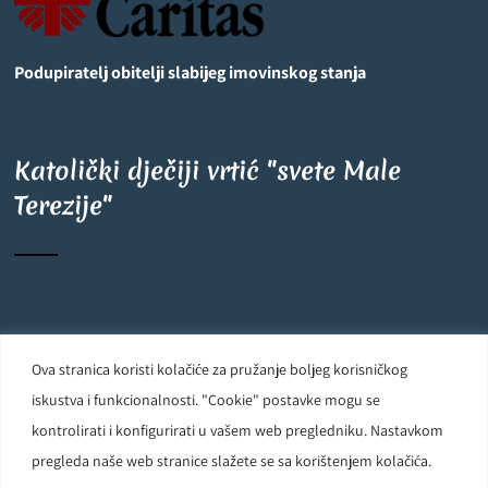
Podupiratelj obitelji slabijeg imovinskog stanja
Katolički dječiji vrtić "svete Male
Terezije"
©
OpenStreetMap
contributors
6
+
−
Ova stranica koristi kolačiće za pružanje boljeg korisničkog
Carmelite Sisters DCJ. Made in Kingdom of God. Since 1891. All
iskustva i funkcionalnosti. "Cookie" postavke mogu se
rights reserved.
kontrolirati i konfigurirati u vašem web pregledniku. Nastavkom
pregleda naše web stranice slažete se sa korištenjem kolačića.