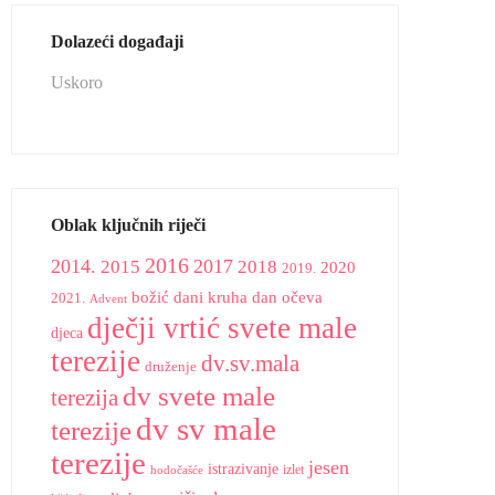
Dolazeći događaji
Uskoro
Oblak ključnih riječi
2016
2014.
2015
2017
2018
2020
2019.
božić
dani kruha
dan očeva
2021.
Advent
dječji vrtić svete male
djeca
terezije
dv.sv.mala
druženje
dv svete male
terezija
dv sv male
terezije
terezije
jesen
istrazivanje
izlet
hodočašće