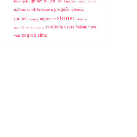
ljubav
majčin dan
lišće
ljeto
mama
marija bistrica
proljeće
Predstava
radionica
maškare
obitelj
strmec
roditelji
snjegović
snijeg
stručno
sv nikola
uskrs
Valentinovo
usavršavanje
sv. misa
zagreb
zima
vrtić