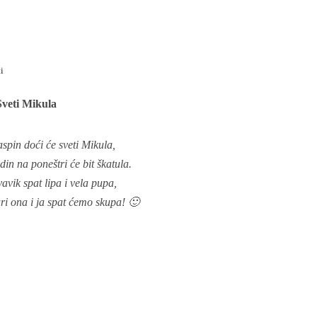
i
Sveti Mikula
spin doći će sveti Mikula,
din na poneštri će bit škatula.
vavik spat lipa i vela pupa,
uri ona i ja spat ćemo skupa! 🙂