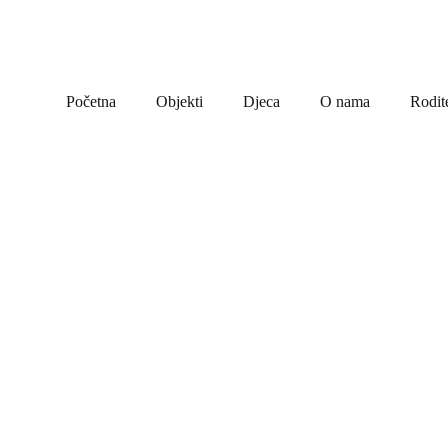
Početna
Objekti
Djeca
O nama
Rodite