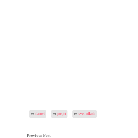
darovi
posjet
sveti nikola
Previous Post