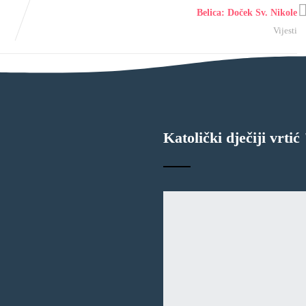
Belica: Doček Sv. Nikole
Vijesti
Katolički dječiji vrti