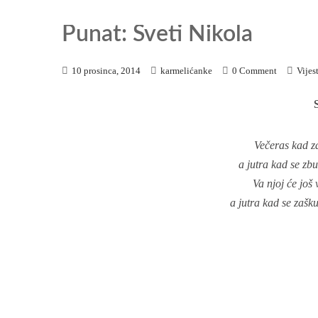
Punat: Sveti Nikola
10 prosinca, 2014
karmelićanke
0 Comment
Vijest
Večeras kad za
a jutra kad se zbu
Va njoj će još 
a jutra kad se zašk