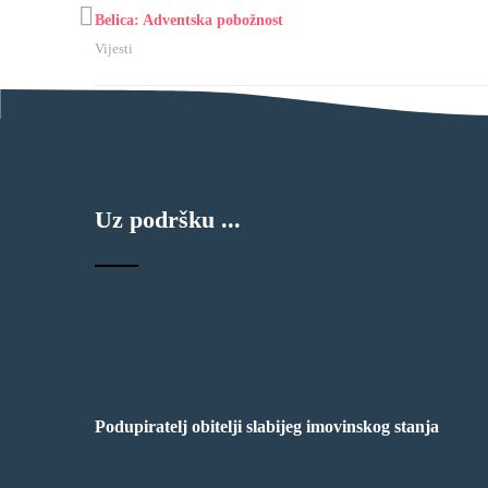
Belica: Adventska pobožnost
Vijesti
Uz podršku ...
Podupiratelj obitelji slabijeg imovinskog stanja