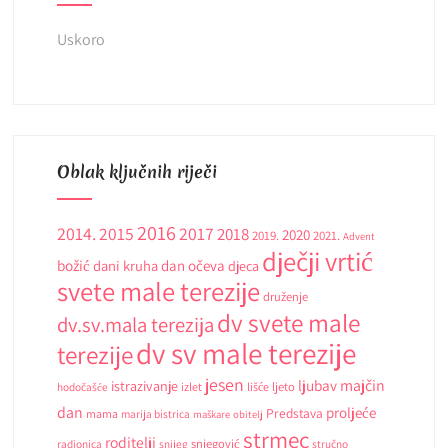
Uskoro
Oblak ključnih riječi
2016
2014.
2015
2017
2018
2020
2019.
2021.
Advent
dječji vrtić
božić
dani kruha
dan očeva
djeca
svete male terezije
druženje
dv svete male
dv.sv.mala terezija
dv sv male terezije
terezije
jesen
ljubav
majčin
istrazivanje
ljeto
hodočašće
izlet
lišće
dan
proljeće
Predstava
mama
marija bistrica
maškare
obitelj
strmec
roditelji
snjegović
radionica
snijeg
stručno