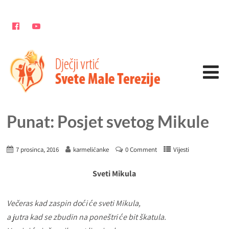
Punat: Posjet svetog Mikule
7 prosinca, 2016
karmelićanke
0 Comment
Vijesti
Sveti Mikula
Večeras kad zaspin doći će sveti Mikula,
a jutra kad se zbudin na poneštri će bit škatula.