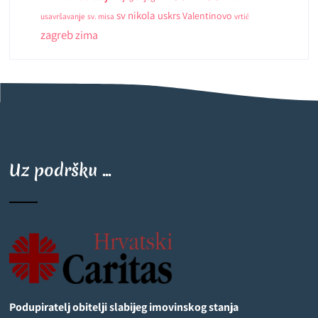
sv nikola
uskrs
Valentinovo
usavršavanje
sv. misa
vrtić
zagreb
zima
Uz podršku ...
Podupiratelj obitelji slabijeg imovinskog stanja