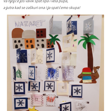
Va njoj će još vavik spat lipa i vela pupa,
a jutra kad se zaškuri ona i ja spat ćemo skupa!