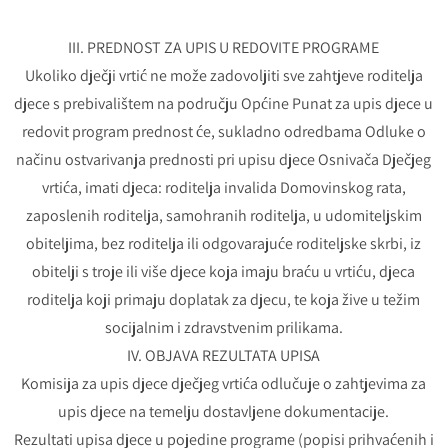
III. PREDNOST ZA UPIS U REDOVITE PROGRAME
Ukoliko dječji vrtić ne može zadovoljiti sve zahtjeve roditelja
djece s prebivalištem na području Općine Punat za upis djece u
redovit program prednost će, sukladno odredbama Odluke o
načinu ostvarivanja prednosti pri upisu djece Osnivača Dječjeg
vrtića, imati djeca: roditelja invalida Domovinskog rata,
zaposlenih roditelja, samohranih roditelja, u udomiteljskim
obiteljima, bez roditelja ili odgovarajuće roditeljske skrbi, iz
obitelji s troje ili više djece koja imaju braću u vrtiću, djeca
roditelja koji primaju doplatak za djecu, te koja žive u težim
socijalnim i zdravstvenim prilikama.
IV. OBJAVA REZULTATA UPISA
Komisija za upis djece dječjeg vrtića odlučuje o zahtjevima za
upis djece na temelju dostavljene dokumentacije.
Rezultati upisa djece u pojedine programe (popisi prihvaćenih i