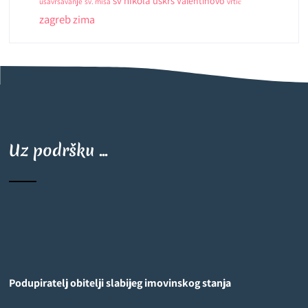
sv nikola
uskrs
Valentinovo
usavršavanje
sv. misa
vrtić
zagreb
zima
Uz podršku ...
Podupiratelj obitelji slabijeg imovinskog stanja