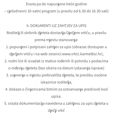
života pa do napunjene treće godine
– cjelodnevni 10-satni program (u pravilu od 6.30 do 16.30 sati)
II. DOKUMENTI UZ ZAHTJEV ZA UPIS
Roditelj ili skrbnik djeteta dostavlja Dječjem vrtiću, u pravilu
prema mjestu stanovanja:
1. popunjeni i potpisani zahtjev za upis (obrazac dostupan u
dječjem vrtiću i na web-stranici:www.vrtici.karmelbsi.hr),
2. rodni list ili izvadak iz matice rođenih ili potvrdu s podacima
o rođenju djeteta (bez obzira na datum izdavanja isprave)
3. uvjerenje o mjestu prebivališta djeteta, te presliku osobne
iskaznice roditelja,
4. dokaze o činjenicama bitnim za ostvarivanje prednosti kod
upisa.
5. ostala dokumentacija navedena u zahtjevu za upis djeteta u
dječji vrtić