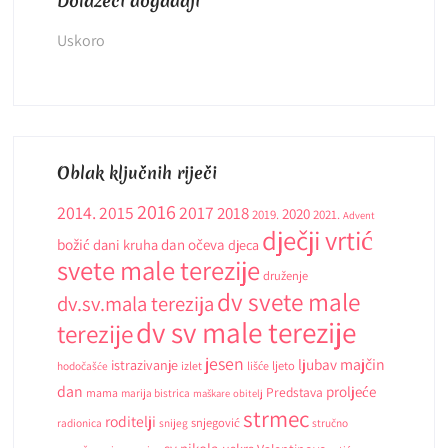
Dolazeći događaji
Uskoro
Oblak ključnih riječi
2016
2014.
2015
2017
2018
2020
2019.
2021.
Advent
dječji vrtić
božić
dani kruha
dan očeva
djeca
svete male terezije
druženje
dv svete male
dv.sv.mala terezija
dv sv male terezije
terezije
jesen
ljubav
majčin
istrazivanje
ljeto
hodočašće
izlet
lišće
dan
proljeće
Predstava
mama
marija bistrica
maškare
obitelj
strmec
roditelji
snjegović
radionica
snijeg
stručno