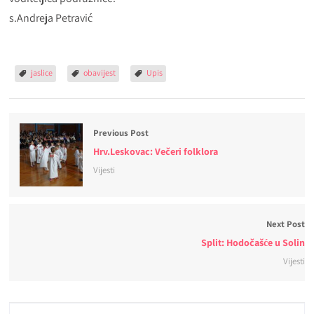
s.Andreja Petravić
jaslice
obavijest
Upis
Previous Post
Hrv.Leskovac: Večeri folklora
Vijesti
Next Post
Split: Hodočašće u Solin
Vijesti