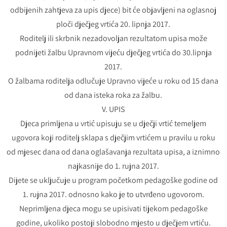
odbijenih zahtjeva za upis djece) bit će objavljeni na oglasnoj
ploči dječjeg vrtića 20. lipnja 2017.
Roditelj ili skrbnik nezadovoljan rezultatom upisa može
podnijeti žalbu Upravnom vijeću dječjeg vrtića do 30.lipnja
2017.
O žalbama roditelja odlučuje Upravno vijeće u roku od 15 dana
od dana isteka roka za žalbu.
V. UPIS
Djeca primljena u vrtić upisuju se u dječji vrtić temeljem
ugovora koji roditelj sklapa s dječjim vrtićem u pravilu u roku
od mjesec dana od dana oglašavanja rezultata upisa, a iznimno
najkasnije do 1. rujna 2017.
Dijete se uključuje u program početkom pedagoške godine od
1. rujna 2017. odnosno kako je to utvrđeno ugovorom.
Neprimljena djeca mogu se upisivati tijekom pedagoške
godine, ukoliko postoji slobodno mjesto u dječjem vrtiću.