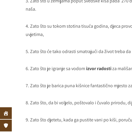
3. Zato što u zemljama poput Švedske kiša pada 270 d
naša.
4. Zato što su tokom stotina tisuća godina, djeca provo
uvjetima,
5. Zato što će tako odrasti smatrajući da život treba d
6. Zato što je igranje sa vodom
izvor radosti
za mališa
7. Zato što je barica puna kišnice fantastično mjesto 
8. Zato što, da bi voljelo, poštovalo i čuvalo prirodu,
9. Zato što djetetu, kada ga pustite vani po kiši, poruč