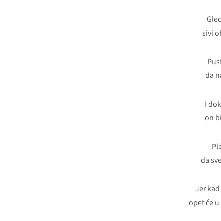
Gled
sivi 
Pust
da n
I dok
on bi
Pl
da sve
Jer kad
opet će u