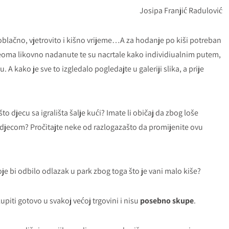
Josipa Franjić Radulović
oblačno, vjetrovito i kišno vrijeme…A za hodanje po kiši potreban
eoma likovno nadanute te su nacrtale kako individiualnim putem,
A kako je sve to izgledalo pogledajte u galeriji slika, a prije
 što djecu sa igrališta šalje kući? Imate li običaj da zbog loše
 djecom? Pročitajte neke od razlogazašto da promijenite ovu
koje bi odbilo odlazak u park zbog toga što je vani malo kiše?
piti gotovo u svakoj većoj trgovini i nisu
posebno skupe
.