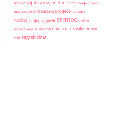
ljubav
majčin dan
ljeto
lišće
mama
marija bistrica
proljeće
Predstava
radionica
maškare
obitelj
strmec
roditelji
snjegović
snijeg
stručno
sv nikola
uskrs
Valentinovo
usavršavanje
sv. misa
zagreb
zima
vrtić