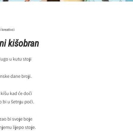
i kreativci
ni kišobran
dugo u kutu stoji
enske dane broji.
kišu kad će doći
io bi u šetnju poći.
ao bi svoje boje
njemu lijepo stoje.