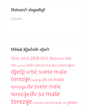
Dolazeći događaji
Uskoro
Oblak ključnih riječi
2016
2014.
2015
2017
2018
2020
2019.
božić
dani kruha
dan očeva
djeca
2021.
Advent
dječji vrtić svete male
terezije
dv.sv.mala
druženje
dv svete male
terezija
dv sv male
terezije
terezije
jesen
istrazivanje
hodočašće
izlet