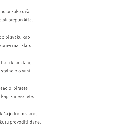
ao bi kako diše
oblak prepun kiše.
io bi svaku kap
apravi mali slap.
 traju kišni dani,
 stalno bio vani.
esao bi piruete
 kapi s njega lete.
 kiša jednom stane,
 kutu provoditi dane.