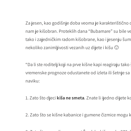
Za jesen, kao godišnje doba veoma je karakterištično 
nam je kišobran. Proteklih dana “Bubamare” su bile v
tako i zajedničkim radom kišobrane, kao i jesenju šumu. 
nekoliko zanimljivosti vezanih uz dijete i kišu 🙂
“Da li ste roditelj koji na prve kišne kapi reagiraju tako
vremenske prognoze odustanete od izleta ili šetnje sa
naviku:
1. Zato što djeci
kiša ne smeta
. Znate li ijedno dijete 
2. Zato što se kišne kabanice i gumene čizmice mogu ku