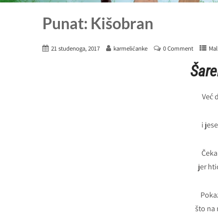
Punat: Kišobran
21 studenoga, 2017
karmelićanke
0 Comment
Mal
Šare
Već 
i jes
Čeka 
jer ht
Pokaz
što na 