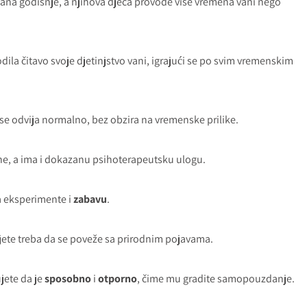
ana godišnje, a njihova djeca provode više vremena vani nego
dila čitavo svoje djetinjstvo vani, igrajući se po svim vremenskim
a se odvija normalno, bez obzira na vremenske prilike.
ne, a ima i dokazanu psihoterapeutsku ulogu.
za eksperimente i
zabavu
.
 dijete treba da se poveže sa prirodnim pojavama.
ujete da je
sposobno
i
otporno
, čime mu gradite samopouzdanje.