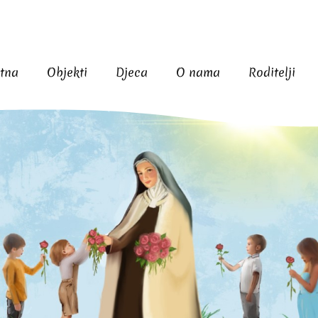
tna
Objekti
Djeca
O nama
Roditelji