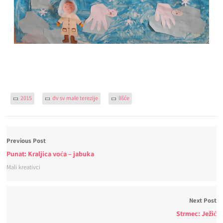
2015
dv sv male terezije
lišće
Previous Post
Punat: Kraljica voća – jabuka
Mali kreativci
Next Post
Strmec: Ježić