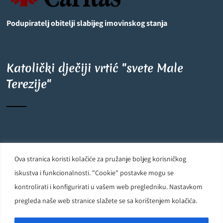
Podupiratelj obitelji slabijeg imovinskog stanja
Katolički dječiji vrtić "svete Male
Terezije"
©
OpenStreetMap
contributors
6
+
−
Ova stranica koristi kolačiće za pružanje boljeg korisničkog
Carmelite Sisters DCJ. Made in Kingdom of God. Since 1891. All
iskustva i funkcionalnosti. "Cookie" postavke mogu se
rights reserved.
kontrolirati i konfigurirati u vašem web pregledniku. Nastavkom
pregleda naše web stranice slažete se sa korištenjem kolačića.
Powered by
D24-Solutions.hr