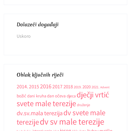
Dolazeći događaji
Uskoro
Oblak ključnih riječi
2016
2014.
2015
2017
2018
2020
2019.
2021.
Advent
dječji vrtić
božić
dani kruha
dan očeva
djeca
svete male terezije
druženje
dv svete male
dv.sv.mala terezija
dv sv male terezije
terezije
jesen
ljubav
majčin