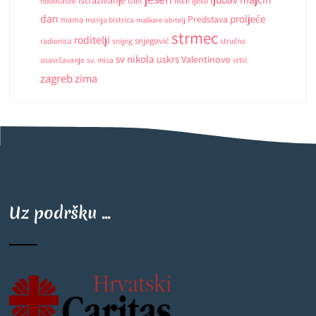
istrazivanje
ljeto
hodočašće
izlet
lišće
dan
proljeće
Predstava
mama
marija bistrica
maškare
obitelj
strmec
roditelji
snjegović
radionica
snijeg
stručno
sv nikola
uskrs
Valentinovo
usavršavanje
sv. misa
vrtić
zagreb
zima
Uz podršku ...