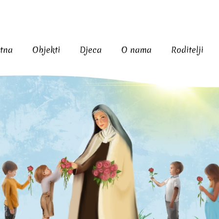
tna
Objekti
Djeca
O nama
Roditelji