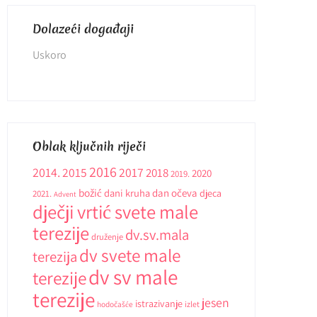
Dolazeći događaji
Uskoro
Oblak ključnih riječi
2016
2014.
2015
2017
2018
2020
2019.
božić
dani kruha
dan očeva
djeca
2021.
Advent
dječji vrtić svete male
terezije
dv.sv.mala
druženje
dv svete male
terezija
dv sv male
terezije
terezije
jesen
istrazivanje
hodočašće
izlet