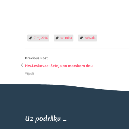
7.mj.2016
sv. misa
zahvala
Previous Post
Hrv.Leskovac: Šetnja po morskom dnu
Vijesti
Uz podršku ...