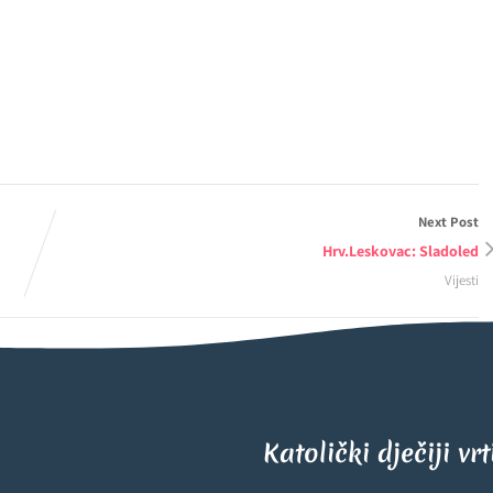
Next Post
Hrv.Leskovac: Sladoled
Vijesti
Katolički dječiji vr