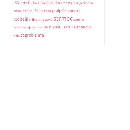
ljubav
majčin dan
ljeto
lišće
mama
marija bistrica
proljeće
Predstava
radionica
maškare
obitelj
strmec
roditelji
snjegović
snijeg
stručno
sv nikola
uskrs
Valentinovo
usavršavanje
sv. misa
zagreb
zima
vrtić