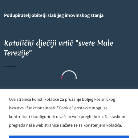
Podupiratelj obitelji slabijeg imovinskog stanja
Katolički dječiji vrtić "svete Male
Terezije"
Ova stranica koristi kolačiće za pružanje boljeg korisničkog
Carmelite Sisters DCJ. Made in Kingdom of God. Since 1891. All
iskustva i funkcionalnosti. "Cookie" postavke mogu se
rights reserved.
kontrolirati i konfigurirati u vašem web pregledniku. Nastavkom
pregleda naše web stranice slažete se sa korištenjem kolačića.
Powered by
D24-Solutions.hr