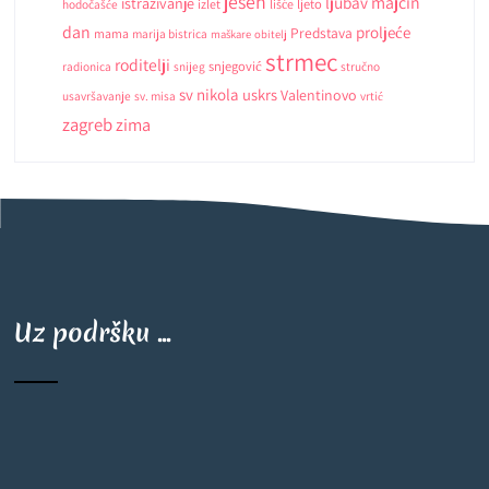
jesen
ljubav
majčin
istrazivanje
ljeto
hodočašće
izlet
lišće
dan
proljeće
Predstava
mama
marija bistrica
maškare
obitelj
strmec
roditelji
snjegović
radionica
snijeg
stručno
sv nikola
uskrs
Valentinovo
usavršavanje
sv. misa
vrtić
zagreb
zima
Uz podršku ...