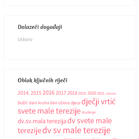
Dolazeći događaji
Uskoro
Oblak ključnih riječi
2016
2014.
2015
2017
2018
2020
2019.
2021.
Advent
dječji vrtić
božić
dani kruha
dan očeva
djeca
svete male terezije
druženje
dv svete male
dv.sv.mala terezija
dv sv male terezije
terezije