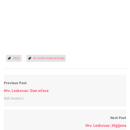
2021.
dv svete male terezije
Previous Post
Hrv. Leskovac: Dan očeva
Mali kreativci
Next Post
Hrv. Leskovac: Higijena