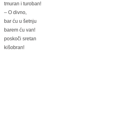
tmuran i turoban!
– O divno,
bar ću u šetnju
barem ću van!
poskoči sretan
kišobran!