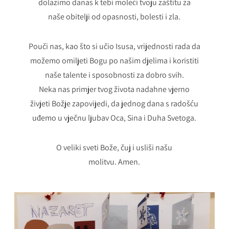
dolazimo danas k tebi moleći tvoju zaštitu za
naše obitelji od opasnosti, bolesti i zla.
Pouči nas, kao što si učio Isusa, vrijednosti rada da
možemo omiljeti Bogu po našim djelima i koristiti
naše talente i sposobnosti za dobro svih.
Neka nas primjer tvog života nadahne vjerno
živjeti Božje zapovijedi, da jednog dana s radošću
uđemo u vječnu ljubav Oca, Sina i Duha Svetoga.
O veliki sveti Bože, čuj i usliši našu
molitvu. Amen.