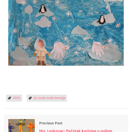
2019.
dv svete male terezije
Previous Post
Hrv. Leskovac: Početak korizme u našem