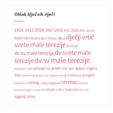
Oblak ključnih riječi
2016
2014.
2015
2017
2018
2020
2019.
2021.
Advent
dječji vrtić
božić
dani kruha
dan očeva
djeca
svete male terezije
druženje
dv svete male
dv.sv.mala terezija
dv sv male terezije
terezije
jesen
ljubav
majčin
istrazivanje
ljeto
hodočašće
izlet
lišće
dan
proljeće
Predstava
mama
marija bistrica
maškare
obitelj
strmec
roditelji
snjegović
radionica
snijeg
stručno
sv nikola
uskrs
Valentinovo
usavršavanje
sv. misa
vrtić
zagreb
zima