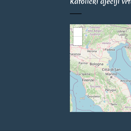
Katolički dječiji vr
+
−