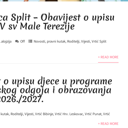
a Split – Obavijest o upisu
V sv Male Terezije
.alojzija
Off
Novosti
,
pravni kutak
,
Roditelji
,
Vijesti
,
Vrtić Split
+ READ MORE
t o upisu djece u programe
skog odgoja i obrazovanja
026./2027.
 kutak
,
Roditelji
,
Vijesti
,
Vrtić Bibinje
,
Vrtić Hrv. Leskovac
,
Vrtić Punat
,
Vrtić
+ READ MORE