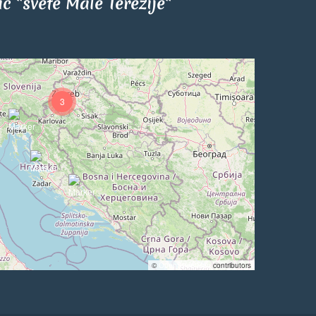
tić "svete Male Terezije"
3
©
OpenStreetMap
contributors