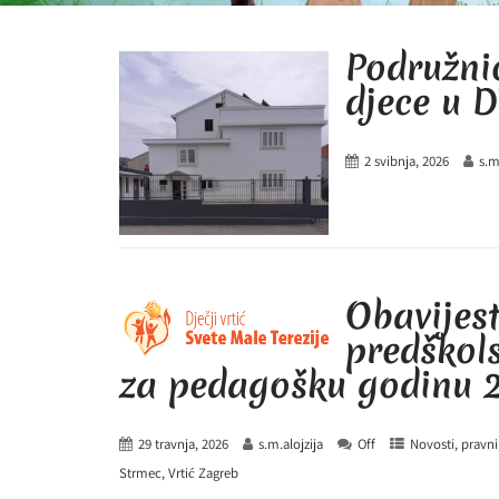
Podružnic
djece u D
2 svibnja, 2026
s.m
Obavijes
predškol
za pedagošku godinu 2
29 travnja, 2026
s.m.alojzija
Off
Novosti
,
pravni
Strmec
,
Vrtić Zagreb