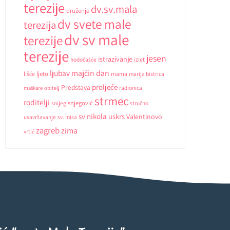
terezije
dv.sv.mala
druženje
dv svete male
terezija
dv sv male
terezije
terezije
jesen
istrazivanje
hodočašće
izlet
ljubav
majčin dan
ljeto
lišće
mama
marija bistrica
proljeće
Predstava
radionica
maškare
obitelj
strmec
roditelji
snjegović
snijeg
stručno
sv nikola
uskrs
Valentinovo
usavršavanje
sv. misa
zagreb
zima
vrtić