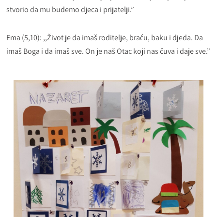
stvorio da mu budemo djeca i prijatelji.”
Ema (5,10): ,,Život je da imaš roditelje, braću, baku i djeda. Da
imaš Boga i da imaš sve. On je naš Otac koji nas čuva i daje sve.”