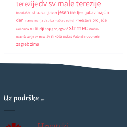
dv sv male terezije
terezije
jesen
ljubav
majčin
istrazivanje
ljeto
hodočašće
izlet
lišće
dan
proljeće
Predstava
mama
marija bistrica
maškare
obitelj
strmec
roditelji
snjegović
radionica
snijeg
stručno
sv nikola
uskrs
Valentinovo
usavršavanje
sv. misa
vrtić
zagreb
zima
Uz podršku ...