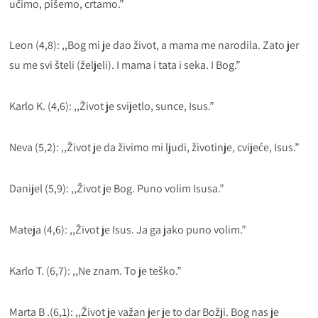
učimo, pišemo, crtamo.”
Leon (4,8): ,,Bog mi je dao život, a mama me narodila. Zato jer
su me svi šteli (željeli). I mama i tata i seka. I Bog.”
Karlo K. (4,6): ,,Život je svijetlo, sunce, Isus.”
Neva (5,2): ,,Život je da živimo mi ljudi, životinje, cvijeće, Isus.”
Danijel (5,9): ,,Život je Bog. Puno volim Isusa.”
Mateja (4,6): ,,Život je Isus. Ja ga jako puno volim.”
Karlo T. (6,7): ,,Ne znam. To je teško.”
Marta B .(6,1): ,,Život je važan jer je to dar Božji. Bog nas je