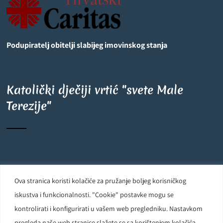
Podupiratelj obitelji slabijeg imovinskog stanja
Katolički dječiji vrtić "svete Male
Terezije"
©
OpenStreetMap
contributors
6
+
−
Ova stranica koristi kolačiće za pružanje boljeg korisničkog
Carmelite Sisters DCJ. Made in Kingdom of God. Since 1891. All
iskustva i funkcionalnosti. "Cookie" postavke mogu se
rights reserved.
kontrolirati i konfigurirati u vašem web pregledniku. Nastavkom
pregleda naše web stranice slažete se sa korištenjem kolačića.