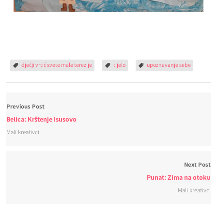
dječji vrtić svete male terezije
tijelo
upoznavanje sebe
Previous Post
Belica: Krštenje Isusovo
Mali kreativci
Next Post
Punat: Zima na otoku
Mali kreativci