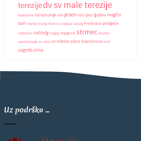
dv sv male terezije
terezije
jesen
ljubav
majčin
istrazivanje
ljeto
hodočašće
izlet
lišće
dan
proljeće
Predstava
mama
marija bistrica
maškare
obitelj
strmec
roditelji
snjegović
radionica
snijeg
stručno
sv nikola
uskrs
Valentinovo
usavršavanje
sv. misa
vrtić
zagreb
zima
Uz podršku ...