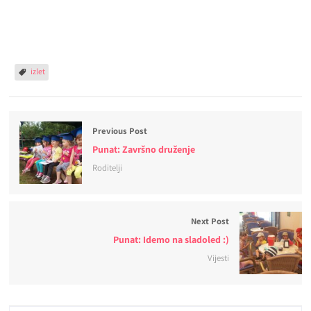
izlet
Previous Post
Punat: Završno druženje
Roditelji
Next Post
Punat: Idemo na sladoled :)
Vijesti