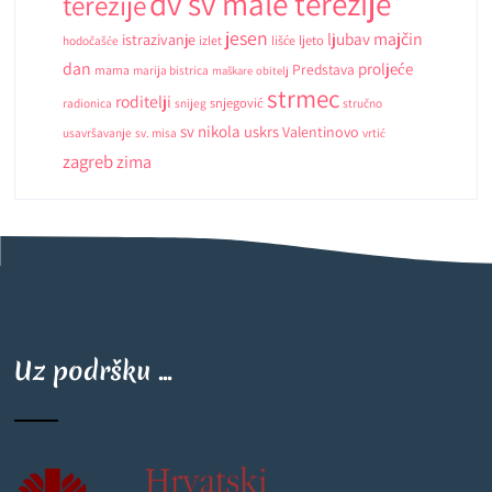
dv sv male terezije
terezije
jesen
ljubav
majčin
istrazivanje
ljeto
hodočašće
izlet
lišće
dan
proljeće
Predstava
mama
marija bistrica
maškare
obitelj
strmec
roditelji
snjegović
radionica
snijeg
stručno
sv nikola
uskrs
Valentinovo
usavršavanje
sv. misa
vrtić
zagreb
zima
Uz podršku ...