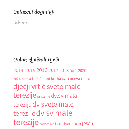
Dolazeći događaji
Uskoro
Oblak ključnih riječi
2016
2014.
2015
2017
2018
2020
2019.
božić
dani kruha
dan očeva
djeca
2021.
Advent
dječji vrtić svete male
terezije
dv.sv.mala
druženje
dv svete male
terezija
dv sv male
terezije
terezije
jesen
istrazivanje
hodočašće
izlet