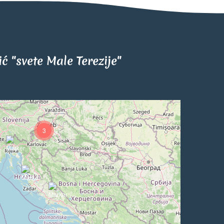
tić "svete Male Terezije"
3