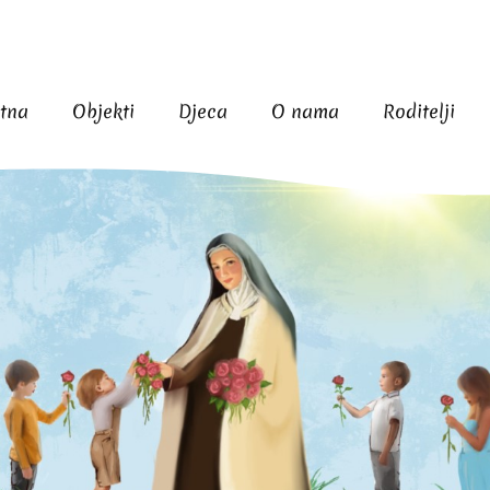
tna
Objekti
Djeca
O nama
Roditelji