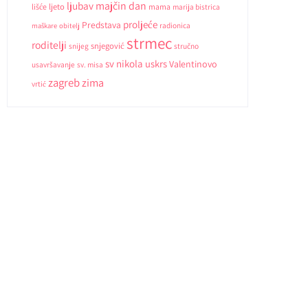
ljubav
majčin dan
ljeto
lišće
mama
marija bistrica
proljeće
Predstava
radionica
maškare
obitelj
strmec
roditelji
snjegović
snijeg
stručno
sv nikola
uskrs
Valentinovo
usavršavanje
sv. misa
zagreb
zima
vrtić