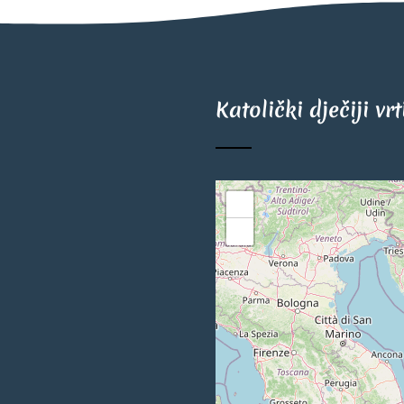
Katolički dječiji vr
+
−