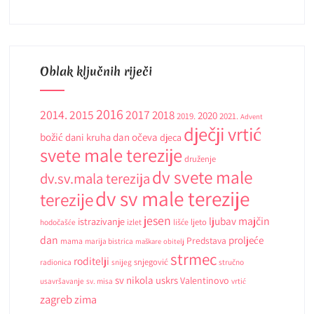
Oblak ključnih riječi
2016
2014.
2015
2017
2018
2020
2019.
2021.
Advent
dječji vrtić
božić
dani kruha
dan očeva
djeca
svete male terezije
druženje
dv svete male
dv.sv.mala terezija
dv sv male terezije
terezije
jesen
ljubav
majčin
istrazivanje
ljeto
hodočašće
izlet
lišće
dan
proljeće
Predstava
mama
marija bistrica
maškare
obitelj
strmec
roditelji
snjegović
radionica
snijeg
stručno
sv nikola
uskrs
Valentinovo
usavršavanje
sv. misa
vrtić
zagreb
zima