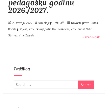
pedagošku godinu
2026./2027.
29 travnja, 2026
s.m.alojzija
Off
Novosti
,
pravni kutak
,
Roditelji
,
Vijesti
,
Vrtić Bibinje
,
Vrtić Hrv. Leskovac
,
Vrtić Punat
,
Vrtić
Strmec
,
Vrtić Zagreb
+ READ MORE
Tražilica