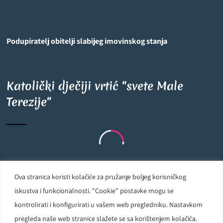
Podupiratelj obitelji slabijeg imovinskog stanja
Katolički dječiji vrtić "svete Male
Terezije"
Ova stranica koristi kolačiće za pružanje boljeg korisničkog
Carmelite Sisters DCJ. Made in Kingdom of God. Since 1891. All
iskustva i funkcionalnosti. "Cookie" postavke mogu se
rights reserved.
kontrolirati i konfigurirati u vašem web pregledniku. Nastavkom
pregleda naše web stranice slažete se sa korištenjem kolačića.