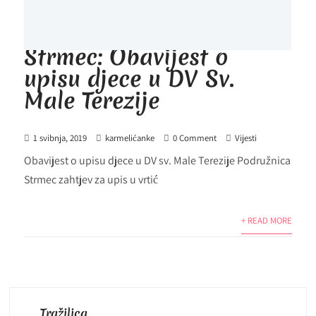
Strmec: Obavijest o
upisu djece u DV Sv.
Male Terezije
1 svibnja, 2019
karmelićanke
0 Comment
Vijesti
Obavijest o upisu djece u DV sv. Male Terezije Podružnica
Strmec zahtjev za upis u vrtić
+ READ MORE
Tražilica