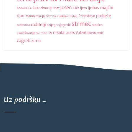
jesen
ljubav
majčin
istrazivanje
ljeto
hodočašće
izlet
lišće
dan
proljeće
Predstava
mama
marija bistrica
maškare
obitelj
strmec
roditelji
snjegović
radionica
snijeg
stručno
sv nikola
uskrs
Valentinovo
usavršavanje
sv. misa
vrtić
zagreb
zima
Uz podršku ...