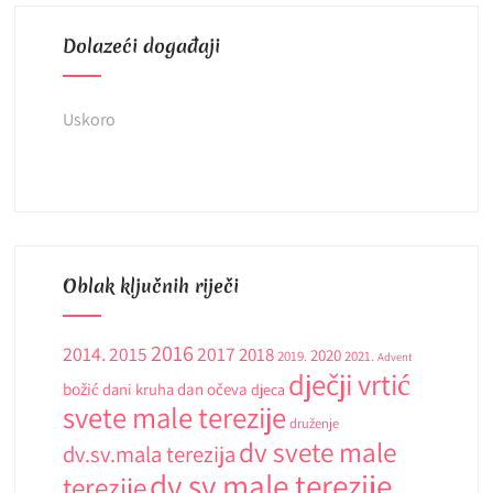
Dolazeći događaji
Uskoro
Oblak ključnih riječi
2016
2014.
2015
2017
2018
2020
2019.
2021.
Advent
dječji vrtić
božić
dani kruha
dan očeva
djeca
svete male terezije
druženje
dv svete male
dv.sv.mala terezija
dv sv male terezije
terezije