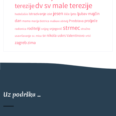
dv sv male terezije
terezije
jesen
ljubav
majčin
istrazivanje
ljeto
hodočašće
izlet
lišće
dan
proljeće
Predstava
mama
marija bistrica
maškare
obitelj
strmec
roditelji
snjegović
radionica
snijeg
stručno
sv nikola
uskrs
Valentinovo
usavršavanje
sv. misa
vrtić
zagreb
zima
Uz podršku ...