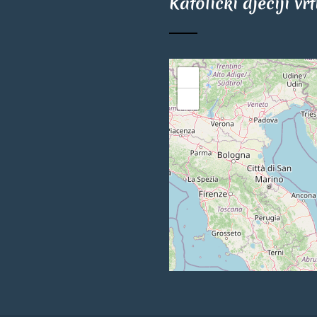
Katolički dječiji vr
+
−