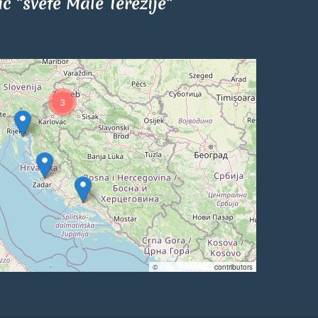
tić "svete Male Terezije"
3
©
OpenStreetMap
contributors