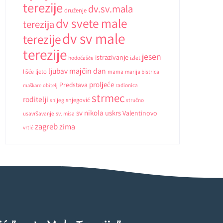
terezije
dv.sv.mala
druženje
dv svete male
terezija
dv sv male
terezije
terezije
jesen
istrazivanje
hodočašće
izlet
ljubav
majčin dan
ljeto
lišće
mama
marija bistrica
proljeće
Predstava
radionica
maškare
obitelj
strmec
roditelji
snjegović
snijeg
stručno
sv nikola
uskrs
Valentinovo
usavršavanje
sv. misa
zagreb
zima
vrtić