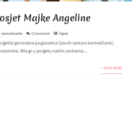
Posjet Majke Angeline
karmelićanke
0 Comment
Vijesti
osjetila generalna poglavarica časnih sestara karmelićanki,
zozemske. Bila je u posjetu našim sestrama...
+ READ MORE