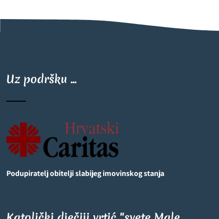
Uz podršku ...
Podupiratelj obitelji slabijeg imovinskog stanja
Katolički dječiji vrtić "svete Male