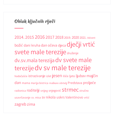
Oblak ključnih riječi
2016
2014.
2015
2017
2018
2020
2019.
2021.
Advent
dječji vrtić
božić
dani kruha
dan očeva
djeca
svete male terezije
druženje
dv svete male
dv.sv.mala terezija
dv sv male terezije
terezije
jesen
ljubav
majčin
istrazivanje
ljeto
hodočašće
izlet
lišće
dan
proljeće
Predstava
mama
marija bistrica
maškare
obitelj
strmec
roditelji
snjegović
radionica
snijeg
stručno
sv nikola
uskrs
Valentinovo
usavršavanje
sv. misa
vrtić
zagreb
zima