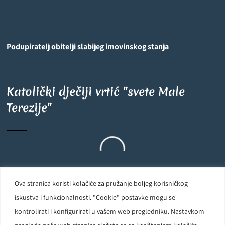
Podupiratelj obitelji slabijeg imovinskog stanja
Katolički dječiji vrtić "svete Male
Terezije"
Ova stranica koristi kolačiće za pružanje boljeg korisničkog
Carmelite Sisters DCJ. Made in Kingdom of God. Since 1891. All
iskustva i funkcionalnosti. "Cookie" postavke mogu se
rights reserved.
kontrolirati i konfigurirati u vašem web pregledniku. Nastavkom