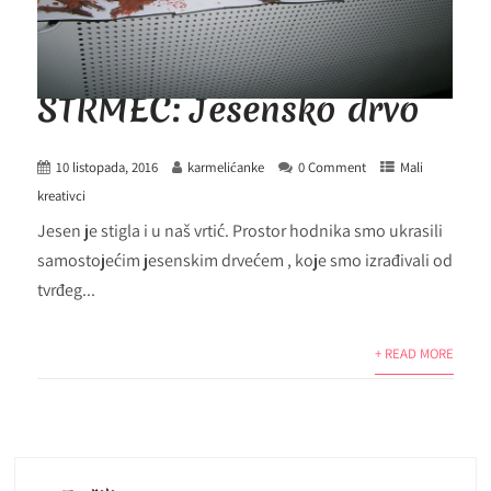
STRMEC: Jesensko drvo
10 listopada, 2016
karmelićanke
0 Comment
Mali
kreativci
Jesen je stigla i u naš vrtić. Prostor hodnika smo ukrasili
samostojećim jesenskim drvećem , koje smo izrađivali od
tvrđeg...
+ READ MORE