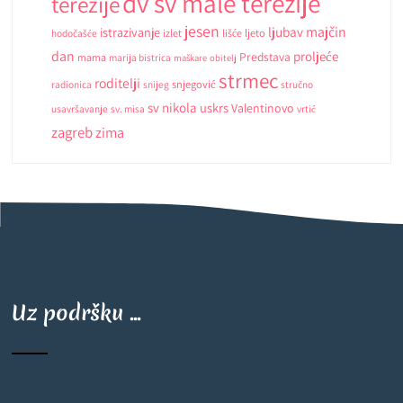
dv sv male terezije
terezije
jesen
ljubav
majčin
istrazivanje
ljeto
hodočašće
izlet
lišće
dan
proljeće
Predstava
mama
marija bistrica
maškare
obitelj
strmec
roditelji
snjegović
radionica
snijeg
stručno
sv nikola
uskrs
Valentinovo
usavršavanje
sv. misa
vrtić
zagreb
zima
Uz podršku ...