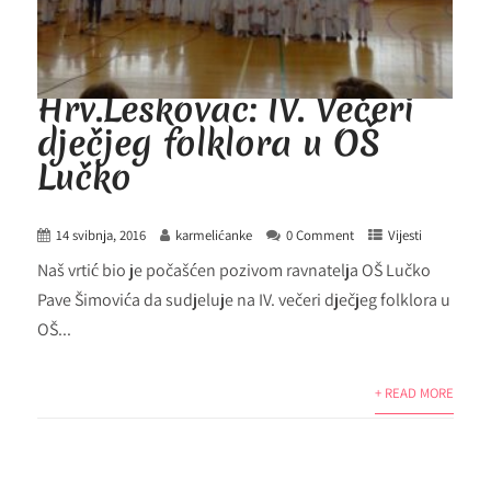
Hrv.Leskovac: IV. Večeri
dječjeg folklora u OŠ
Lučko
14 svibnja, 2016
karmelićanke
0 Comment
Vijesti
Naš vrtić bio je počašćen pozivom ravnatelja OŠ Lučko
Pave Šimovića da sudjeluje na IV. večeri dječjeg folklora u
OŠ...
+ READ MORE