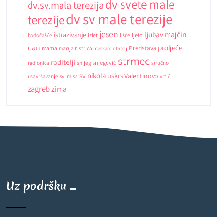
dv svete male
dv.sv.mala terezija
dv sv male terezije
terezije
jesen
ljubav
majčin
istrazivanje
ljeto
hodočašće
izlet
lišće
dan
proljeće
Predstava
mama
marija bistrica
maškare
obitelj
strmec
roditelji
snjegović
radionica
snijeg
stručno
sv nikola
uskrs
Valentinovo
usavršavanje
sv. misa
vrtić
zagreb
zima
Uz podršku ...