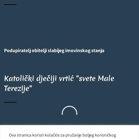
Podupiratelj obitelji slabijeg imovinskog stanja
Katolički dječiji vrtić "svete Male
Terezije"
Ova stranica koristi kolačiće za pružanje boljeg korisničkog