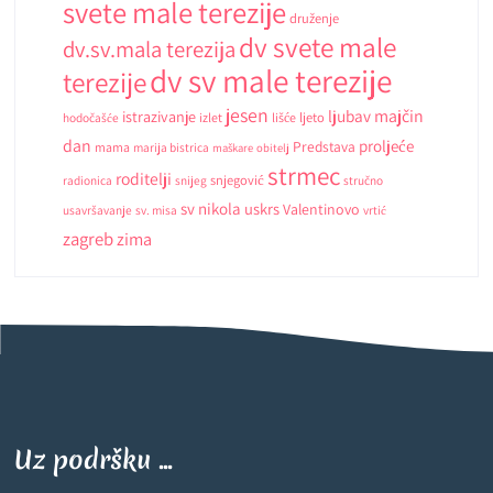
svete male terezije
druženje
dv svete male
dv.sv.mala terezija
dv sv male terezije
terezije
jesen
ljubav
majčin
istrazivanje
ljeto
hodočašće
izlet
lišće
dan
proljeće
Predstava
mama
marija bistrica
maškare
obitelj
strmec
roditelji
snjegović
radionica
snijeg
stručno
sv nikola
uskrs
Valentinovo
usavršavanje
sv. misa
vrtić
zagreb
zima
Uz podršku ...