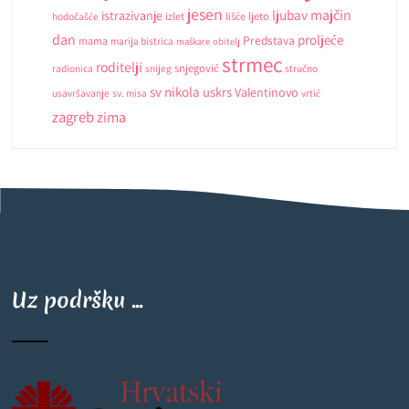
jesen
ljubav
majčin
istrazivanje
ljeto
hodočašće
izlet
lišće
dan
proljeće
Predstava
mama
marija bistrica
maškare
obitelj
strmec
roditelji
snjegović
radionica
snijeg
stručno
sv nikola
uskrs
Valentinovo
usavršavanje
sv. misa
vrtić
zagreb
zima
Uz podršku ...