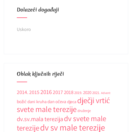
Dolazeći događaji
Uskoro
Oblak ključnih riječi
2016
2014.
2015
2017
2018
2020
2019.
2021.
Advent
dječji vrtić
božić
dani kruha
dan očeva
djeca
svete male terezije
druženje
dv svete male
dv.sv.mala terezija
dv sv male terezije
terezije