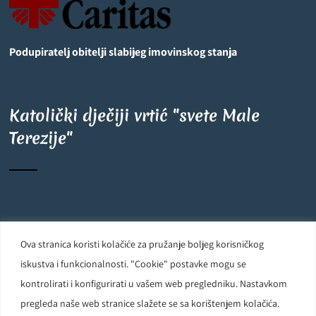
Podupiratelj obitelji slabijeg imovinskog stanja
Katolički dječiji vrtić "svete Male
Terezije"
©
OpenStreetMap
contributors
6
+
−
Ova stranica koristi kolačiće za pružanje boljeg korisničkog
Carmelite Sisters DCJ. Made in Kingdom of God. Since 1891. All
iskustva i funkcionalnosti. "Cookie" postavke mogu se
rights reserved.
kontrolirati i konfigurirati u vašem web pregledniku. Nastavkom
pregleda naše web stranice slažete se sa korištenjem kolačića.