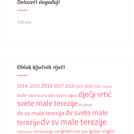
Dolazeći događaji
Uskoro
Oblak ključnih riječi
2016
2014.
2015
2017
2018
2020
2019.
2021.
Advent
dječji vrtić
božić
dani kruha
dan očeva
djeca
svete male terezije
druženje
dv svete male
dv.sv.mala terezija
dv sv male terezije
terezije
jesen
ljubav
majčin
istrazivanje
ljeto
hodočašće
izlet
lišće