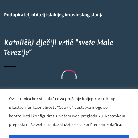
Podupiratelj obitelji slabijeg imovinskog stanja
Katolički dječiji vrtić "svete Male
Terezije"
Ova stranica koristi kolačiće za pružanje boljeg korisničkog
Carmelite Sisters DCJ. Made in Kingdom of God. Since 1891. All
iskustva i funkcionalnosti. "Cookie" postavke mogu se
rights reserved.
kontrolirati i konfigurirati u vašem web pregledniku. Nastavkom
pregleda naše web stranice slažete se sa korištenjem kolačića.
Powered by
D24-Solutions.hr