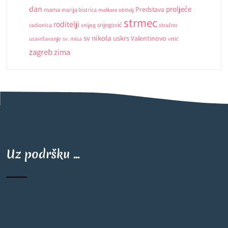
dan
proljeće
Predstava
mama
marija bistrica
maškare
obitelj
strmec
roditelji
snjegović
radionica
snijeg
stručno
sv nikola
uskrs
Valentinovo
usavršavanje
sv. misa
vrtić
zagreb
zima
Uz podršku ...