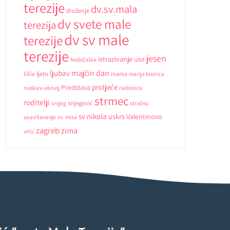
terezije
dv.sv.mala
druženje
dv svete male
terezija
dv sv male
terezije
terezije
jesen
istrazivanje
hodočašće
izlet
ljubav
majčin dan
ljeto
lišće
mama
marija bistrica
proljeće
Predstava
radionica
maškare
obitelj
strmec
roditelji
snjegović
snijeg
stručno
sv nikola
uskrs
Valentinovo
usavršavanje
sv. misa
zagreb
zima
vrtić