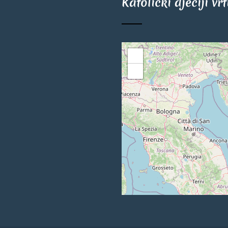
Katolički dječiji vr
+
−