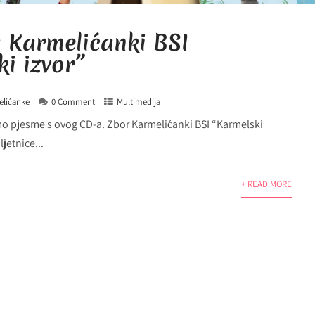
 Karmelićanki BSI
i izvor”
elićanke
0 Comment
Multimedija
mo pjesme s ovog CD-a. Zbor Karmelićanki BSI “Karmelski
jetnice...
+ READ MORE