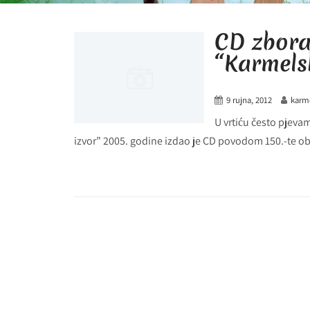
CD zbora
“Karmelsk
9 rujna, 2012
karm
U vrtiću često pjeva
izvor” 2005. godine izdao je CD povodom 150.-te obl