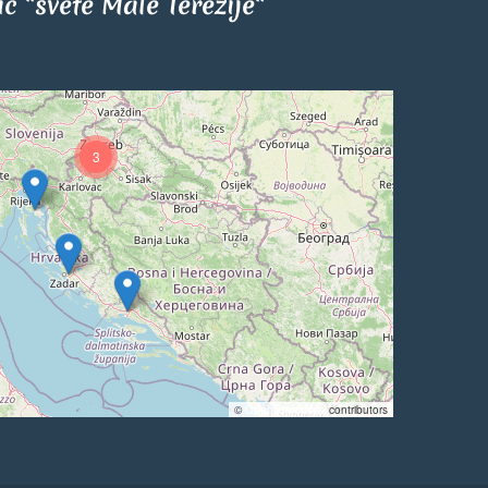
tić "svete Male Terezije"
3
©
OpenStreetMap
contributors