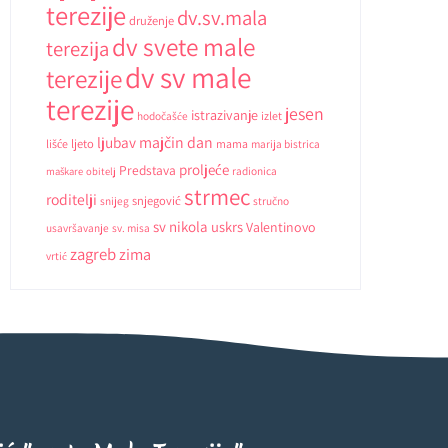
terezije
dv.sv.mala
druženje
dv svete male
terezija
dv sv male
terezije
terezije
jesen
istrazivanje
hodočašće
izlet
ljubav
majčin dan
ljeto
lišće
mama
marija bistrica
proljeće
Predstava
radionica
maškare
obitelj
strmec
roditelji
snjegović
snijeg
stručno
sv nikola
uskrs
Valentinovo
usavršavanje
sv. misa
zagreb
zima
vrtić