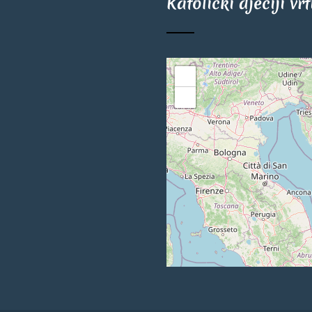
Katolički dječiji vr
+
−