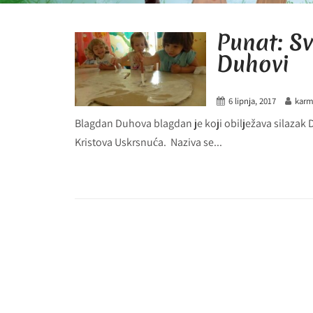
Punat: S
Duhovi
6 lipnja, 2017
karm
Blagdan Duhova blagdan je koji obilježava silazak
Kristova Uskrsnuća. Naziva se...