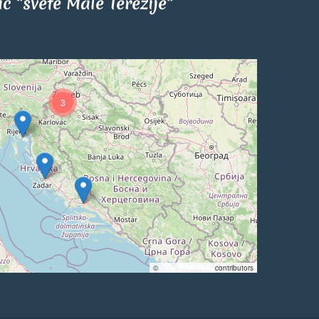
tić "svete Male Terezije"
3
©
OpenStreetMap
contributors