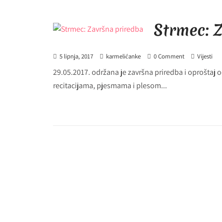
Strmec: 
5 lipnja, 2017
karmelićanke
0 Comment
Vijesti
29.05.2017. održana je završna priredba i oproštaj o
recitacijama, pjesmama i plesom...