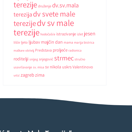
terezije
dv.sv.mala
druženje
dv svete male
terezija
dv sv male
terezije
terezije
jesen
istrazivanje
hodočašće
izlet
ljubav
majčin dan
ljeto
lišće
mama
marija bistrica
proljeće
Predstava
radionica
maškare
obitelj
strmec
roditelji
snjegović
snijeg
stručno
sv nikola
uskrs
Valentinovo
usavršavanje
sv. misa
zagreb
zima
vrtić