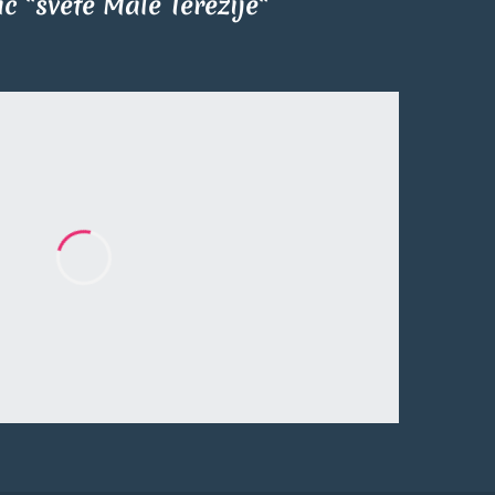
tić "svete Male Terezije"